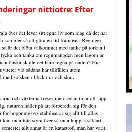
eringar nittiotre: Efter
.
gla över det lever sitt egna liv som idag då det har
och kommer så att göra en tid framöver. Regn ger
et så är det blöta välkommet med tanke på torkan i
 tycka och tänka om regnmängden men lagom är
 man önska skulle det bara regna på natten? Hur
iviteter vid sådana här tillfällen utom
 med solsken i blick i ur och skur.
rnarna och växterna fryser men sedan tinar allt upp
g, naturen håller på att förbereda sig för den
r hoppningsvis stabiliserar sig allt till allas
 kan man inte styra över så man hoppas såklart
semester allt annat är en katastrof, man har varit