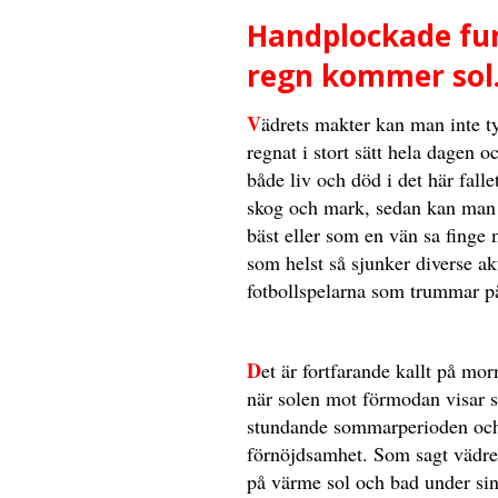
Handplockade fund
regn kommer sol
V
ädrets makter kan man inte ty
regnat i stort sätt hela dagen 
både liv och död i det här fall
skog och mark, sedan kan man
bäst eller som en vän sa finge
som helst så sjunker diverse akt
fotbollspelarna som trummar på
D
et är fortfarande kallt på mo
när solen mot förmodan visar si
stundande sommarperioden och fö
förnöjdsamhet. Som sagt vädret
på värme sol och bad under sin 