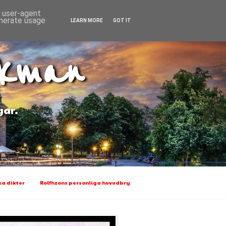
d user-agent
enerate usage
LEARN MORE
GOT IT
Ekman
gar.
a dikter
Rolfhzons personliga huvudbry