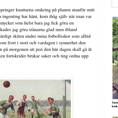
å springer knattarna omkring på planen utanför mitt
 ingenting har hänt, kom ihåg själv när man var
r mycket som helst bara jag fick göra en
yckades jag göra tränarna glad men ibland
ärdigt skiten under mina fotbollsskor som alltid
som livet i stort och vardagen i synnerhet den
n på morgonen att just den här dagen skall gå åt
gen fortskrider brukar saker och ting ordna upp
Toma
bok