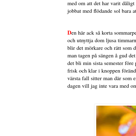
med om att det har varit dålig
jobbat med flödande sol bara at
D
en här ack så korta sommarp
och utnyttja dom ljusa timmarn
blir det mörkare och rätt som 
man tagen på sängen å gud det 
det bli min sista semester för
frisk och klar i knoppen förän
värsta fall sitter man där som 
dagen vill jag inte vara med o