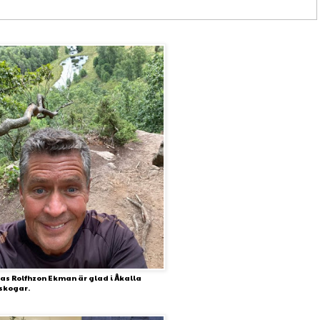
s Rolfhzon Ekman är glad i Åkalla
skogar.