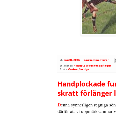
kl.
maj 03, 2026
Inga kommentarer:
Etiketter:
Handplockade funderingar
Plats:
Örebro, Sverige
Handplockade fund
skratt förlänger l
D
enna synnerligen regniga sön
därför att vi uppmärksammar vä