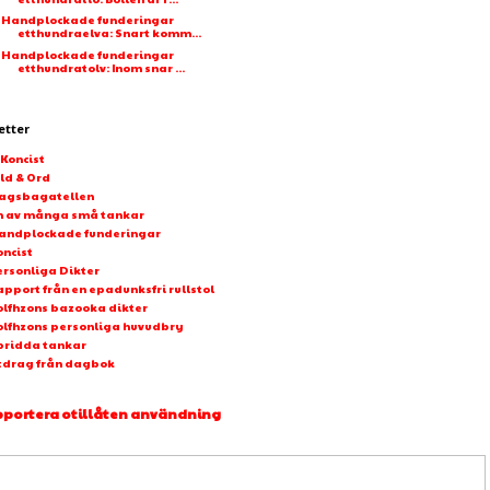
Handplockade funderingar
etthundraelva: Snart komm...
Handplockade funderingar
etthundratolv: Inom snar ...
etter
-Koncist
ld & Ord
agsbagatellen
n av många små tankar
andplockade funderingar
oncist
ersonliga Dikter
pport från en epadunksfri rullstol
olfhzons bazooka dikter
olfhzons personliga huvudbry
pridda tankar
tdrag från dagbok
portera otillåten användning