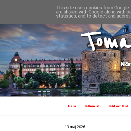
This site uses cookies from Google t
are shared with Google along with p
statistics, and to detect and addres
Toma
När
Hem
B-Koncist
Bild och Ord
13 maj 2026