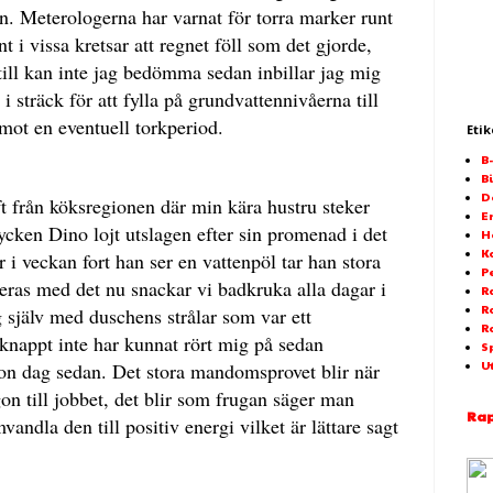
en. Meterologerna har varnat för torra marker runt
t i vissa kretsar att regnet föll som det gjorde,
till kan inte jag bedömma sedan inbillar jag mig
 i sträck för att fylla på grundvattennivåerna till
 mot en eventuell torkperiod.
Etik
B
Bi
D
ft från köksregionen där min kära hustru steker
E
jycken Dino lojt utslagen efter sin promenad i det
H
K
 i veckan fort han ser en vattenpöl tar han stora
P
teras med det nu snackar vi badkruka alla dagar i
Ra
R
 själv med duschens strålar som var ett
R
knappt inte har kunnat rört mig på sedan
S
on dag sedan. Det stora mandomsprovet blir när
U
on till jobbet, det blir som frugan säger man
Rap
ndla den till positiv energi vilket är lättare sagt