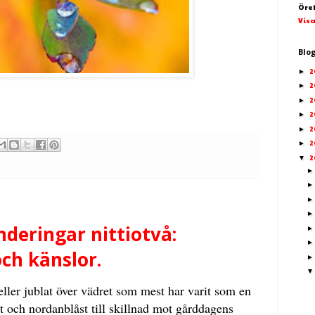
Öre
Visa
Blo
2
►
2
►
2
►
2
►
2
►
2
►
2
▼
deringar nittiotvå:
ch känslor.
t eller jublat över vädret som mest har varit som en
t och nordanblåst till skillnad mot gårddagens