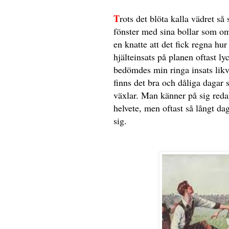
T
rots det blöta kalla vädret s
fönster med sina bollar som om
en knatte att det fick regna hu
hjälteinsats på planen oftast l
bedömdes min ringa insats likv
finns det bra och dåliga dagar 
växlar. Man känner på sig reda
helvete, men oftast så långt da
sig.