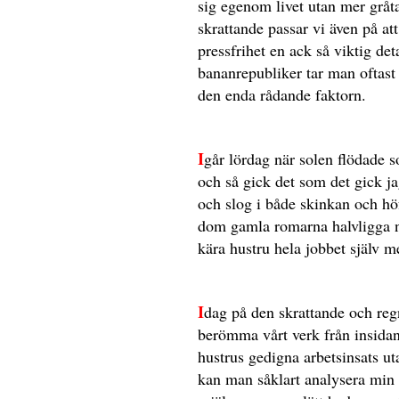
sig egenom livet utan mer gråta
skrattande passar vi även på a
pressfrihet en ack så viktig det
bananrepubliker tar man oftast 
den enda rådande faktorn.
I
går lördag när solen flödade s
och så gick det som det gick j
och slog i både skinkan och hö
dom gamla romarna halvligga nä
kära hustru hela jobbet själv me
I
dag på den skrattande och reg
berömma vårt verk från insidan
hustrus gedigna arbetsinsats ut
kan man såklart analysera min 