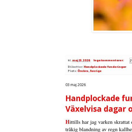
kl.
maj 13, 2026
Inga kommentarer:
Etiketter:
Handplockade funderingar
Plats:
Örebro, Sverige
03 maj 2026
Handplockade fun
Växelvisa dagar o
H
ittills har jag varken skratta
tråkig blandning av regn kallhe