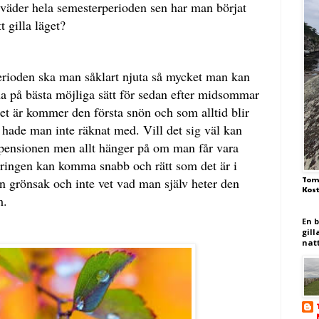
t väder hela semesterperioden sen har man börjat
t gilla läget?
erioden ska man såklart njuta så mycket man kan
a på bästa möjliga sätt för sedan efter midsommar
det är kommer den första snön och som alltid blir
hade man inte räknat med. Vill det sig väl kan
e pensionen men allt hänger på om man får vara
dringen kan komma snabb och rätt som det är i
en grönsak och inte vet vad man själv heter den
Tom
Kos
m.
En 
gill
nat