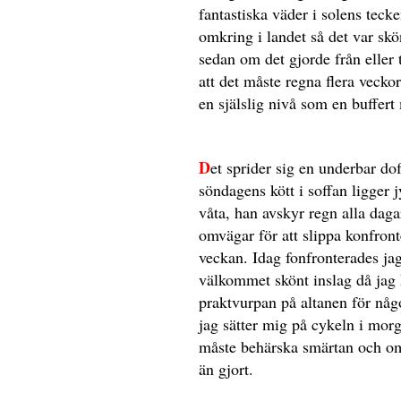
fantastiska väder i solens teck
omkring i landet så det var skön
sedan om det gjorde från eller 
att det måste regna flera veckor
en själslig nivå som en buffert
D
et sprider sig en underbar do
söndagens kött i soffan ligger 
våta, han avskyr regn alla dagar
omvägar för att slippa konfron
veckan. Idag fonfronterades jag
välkommet skönt inslag då jag 
praktvurpan på altanen för någ
jag sätter mig på cykeln i morg
måste behärska smärtan och omva
än gjort.