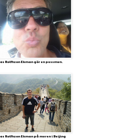
as Rolfhzon Ekman gör en pussmun.
as Rolfhzon Ekman på muren i Beijing