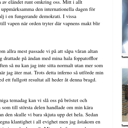
 av eländet runt omkring oss. Mitt i allt
tt uppmärksamma den internationella dagen för
alj i en fungerande demokrati. I vissa
till vapen när orden tryter där vapnens makt blir
om allra mest passade vi på att såpa våran altan
ag drattade på ändan med mina hala foppatofflor
Tom
ften så nu kan jag inte sitta normalt utan mer som
r jag äter mat. Trots detta inferno så utförde min
d ett fullgott resultat all heder åt denna bragd.
niga temadag kan vi slå oss på bröstet och
 som till största delen handlade om min kära
an den skulle vi bara skjuta upp det hela. Sedan
egna klantighet i all evighet men jag åstakom en
Tom