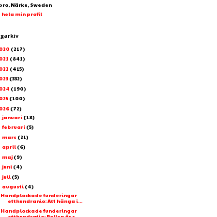
bro, Närke, Sweden
 hela min profil
ggarkiv
020
(217)
021
(841)
022
(415)
023
(332)
024
(190)
025
(100)
026
(72)
januari
(18)
►
februari
(5)
►
mars
(21)
►
april
(6)
►
maj
(9)
►
juni
(4)
►
juli
(5)
►
augusti
(4)
▼
Handplockade funderingar
etthundranio: Att hänga i...
Handplockade funderingar
etthundratio: Bollen är r...