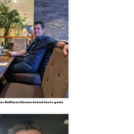
as Rolfhzon Ekman bland livets goda.