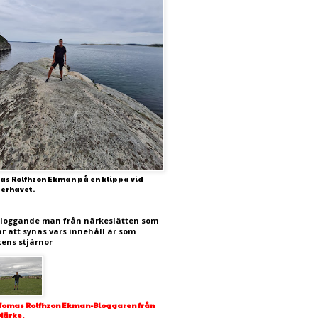
as Rolfhzon Ekman på en klippa vid
terhavet.
bloggande man från närkeslätten som
ar att synas vars innehåll är som
tens stjärnor
Tomas Rolfhzon Ekman-Bloggaren från
Närke.