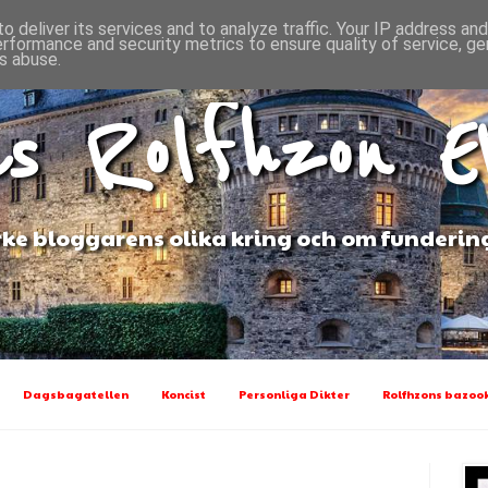
o deliver its services and to analyze traffic. Your IP address an
erformance and security metrics to ensure quality of service, g
s abuse.
s Rolfhzon 
ke bloggarens olika kring och om funderin
Dagsbagatellen
Koncist
Personliga Dikter
Rolfhzons bazook