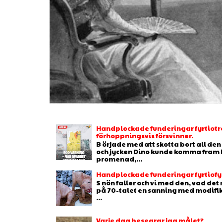
Handplockade funderingar fyrtiotr
förhoppningsvis försvinner.
B örjade med att skotta bort all de
och jycken Dino kunde komma fram b
promenad,...
Handplockade funderingar fyrtiofyr
S nön faller och vi med den, vad de
på 70-talet en sanning med modifikat
...
Varje dag besegrar jag målet?