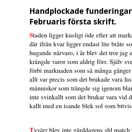
Handplockade funderingar
Februaris första skrift.
S
taden ligger kusligt öde efter att mark
där ifrån kvar ligger endast lite bråte 
hugande närvaro, i år blev det tror jag
krängde varor som aldrig förr. Själv sve
förbi marknaden som så många gånger f
allt var precis som det brukade vara fas
människor som trängde sig igenom blan
inte svinkallt som det brukar vara vid 
kallt med en isande blek sol som bitvi
T
yvärr blev inte gårddagens shl match