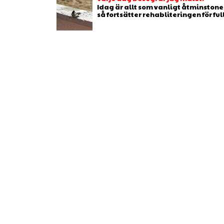
Idag är allt som vanligt åtminstone 
så fortsätter rehabliteringen för full