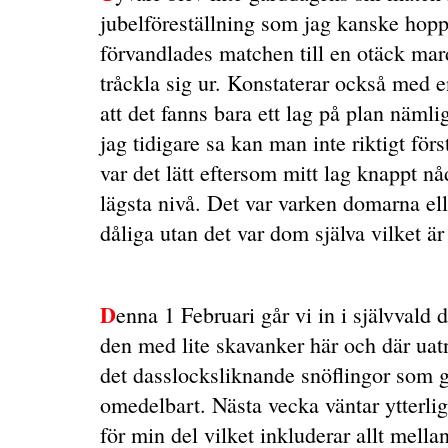
jubelföreställning som jag kanske hoppa
förvandlades matchen till en otäck m
tråckla sig ur. Konstaterar också med e
att det fanns bara ett lag på plan näml
jag tidigare sa kan man inte riktigt för
var det lätt eftersom mitt lag knappt nå
lägsta nivå. Det var varken domarna el
dåliga utan det var dom själva vilket ä
D
enna 1 Februari går vi in i självvald 
den med lite skavanker här och där uatn
det dasslocksliknande snöflingor som g
omedelbart. Nästa vecka väntar ytterli
för min del vilket inkluderar allt mell