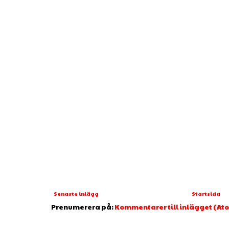
Senaste inlägg
Startsida
Prenumerera på:
Kommentarer till inlägget (At