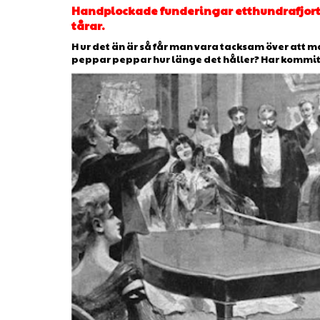
Handplockade funderingar etthundrafjorto
tårar.
H ur det än är så får man vara tacksam över att man
peppar peppar hur länge det håller? Har kommit ti