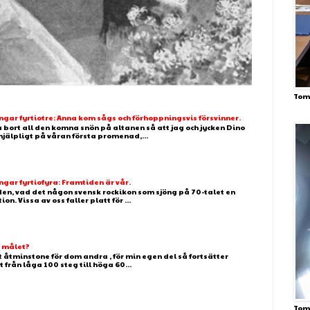
Tom
ar fyrtiotre: Anna kom sågs och förhoppningsvis försvinner.
 bort all den komna snön på altanen så att jag och jycken Dino
älpligt på våran första promenad,...
ar fyrtiofyra: Framtiden är vår.
 den, vad det någon svensk rockikon som sjöng på 70-talet en
. Vissa av oss faller platt för ...
g målet?
t åtminstone för dom andra , för min egen del så fortsätter
t från låga 100 steg till höga 60...
Tom