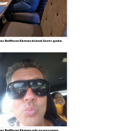
as Rolfhzon Ekman bland livets goda.
as Rolfhzon Ekman gör en pussmun.