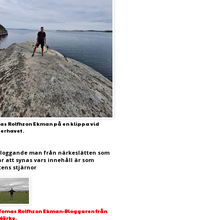
as Rolfhzon Ekman på en klippa vid
terhavet.
bloggande man från närkeslätten som
ar att synas vars innehåll är som
tens stjärnor
Tomas Rolfhzon Ekman-Bloggaren från
Närke.