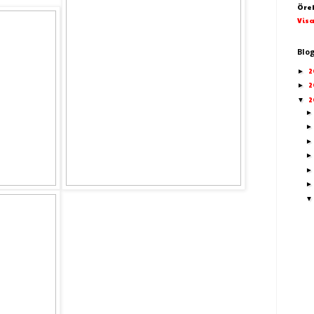
Öre
Visa
Blo
2
►
2
►
2
▼