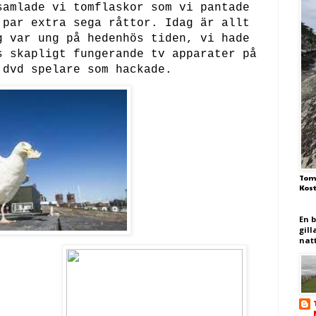
samlade vi tomflaskor som vi pantade
 par extra sega råttor. Idag är allt
g var ung på hedenhös tiden, vi hade
s skapligt fungerande tv apparater på
 dvd spelare som hackade.
Tom
Kos
En 
gill
nat