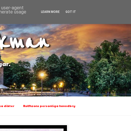
d user-agent
enerate usage
LEARN MORE
GOT IT
Ekman
gar.
a dikter
Rolfhzons personliga huvudbry