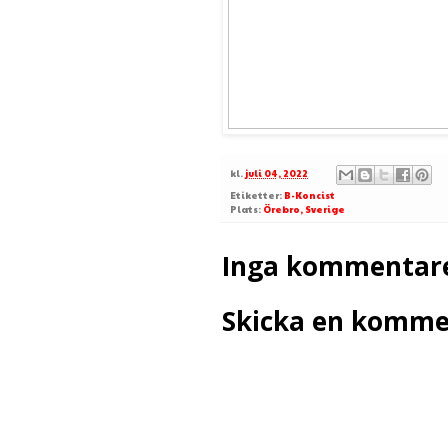
kl.
juli 04, 2022
Etiketter:
B-Koncist
Plats:
Örebro, Sverige
Inga kommentare
Skicka en komme