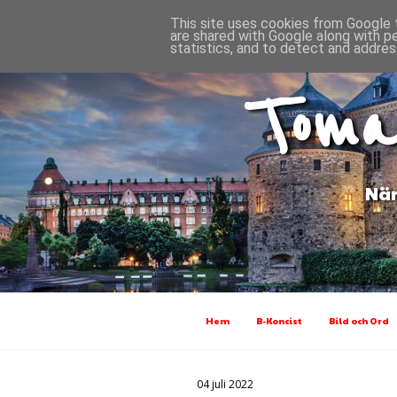
This site uses cookies from Google t
are shared with Google along with p
statistics, and to detect and addres
Toma
När
Hem
B-Koncist
Bild och Ord
04 juli 2022