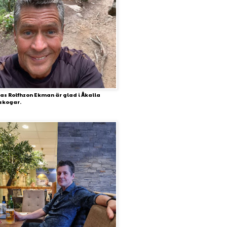
s Rolfhzon Ekman är glad i Åkalla
skogar.