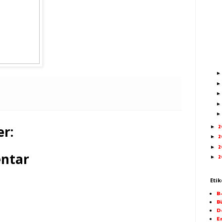
r:
2
►
2
►
2
►
ntar
2
►
Etik
B
Bi
D
E