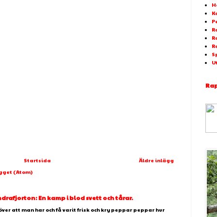
H
K
P
Ra
R
R
S
U
Rap
Startsida
Äldre inlägg
ägget (Atom)
afjorton: En kamp i blod svett och tårar.
över att man har och få varit frisk och kry peppar peppar hur
.