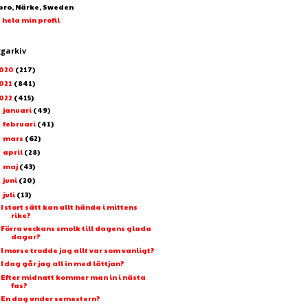
bro, Närke, Sweden
 hela min profil
ggarkiv
020
(217)
021
(841)
022
(415)
januari
(49)
►
februari
(41)
►
mars
(62)
►
april
(28)
►
maj
(43)
►
juni
(20)
►
juli
(13)
▼
I stort sätt kan allt hända i mittens
rike?
Förra veckans smolk till dagens glada
dagar?
I morse trodde jag allt var som vanligt?
I dag går jag all in med lättjan?
Efter midnatt kommer man in i nästa
fas?
En dag under semestern?