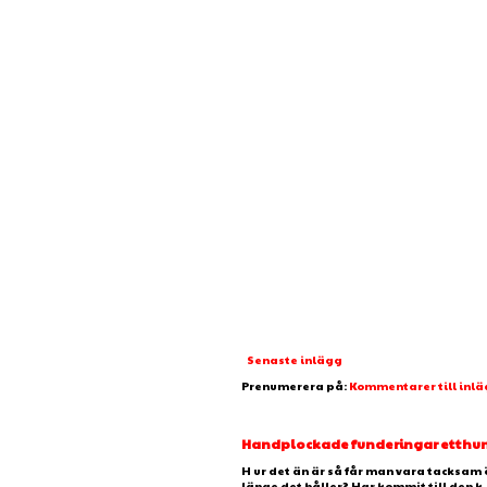
Senaste inlägg
Prenumerera på:
Kommentarer till inl
Handplockade funderingar etthundr
H ur det än är så får man vara tacksam 
länge det håller? Har kommit till den k..