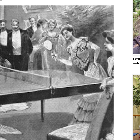
Toma
bok