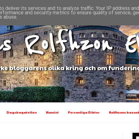
o deliver its services and to analyze traffic. Your IP address an
erformance and security metrics to ensure quality of service, g
s abuse.
s Rolfhzon 
ke bloggarens olika kring och om funderin
Dagsbagatellen
Koncist
Personliga Dikter
Rolfhzons bazook