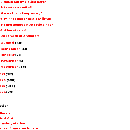
Glädjen har inte blåst bort?
Ett sorts strandliv?
När molnen skingras sig?
Vi minns sanden mellan tårna?
Ett morgondopp i ett stilla hav?
Allt har ett slut?
Dagen där allt händer?
augusti
(40)
►
september
(43)
►
oktober
(25)
►
november
(5)
►
december
(46)
►
023
(332)
024
(190)
025
(100)
026
(74)
etter
-Koncist
ld & Ord
agsbagatellen
n av många små tankar