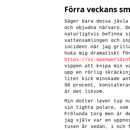
Förra veckans sm
Säger bara dessa jävla
och objudna närvaro. D
naturligtvis befinna s
vattensamlingen och in
incident när jag gril
huka mig dramatiskt fö
https://sv.openworldin
vippen att knipa min v
upp en rörlig skräckin
litet kick minskade an
90 procent, konstatera
är det liksom.
Min dotter lever typ 
sin tighta polare, som
Frölunda torg men är d
jag själv var en uppno
tusen år sedan, i och 