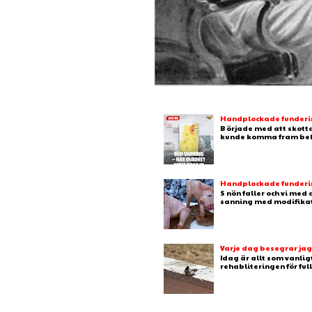
Handplockade fundering
B örjade med att skotta
kunde komma fram behj
Handplockade fundering
S nön faller och vi med
sanning med modifikation
Varje dag besegrar ja
Idag är allt som vanlig
rehabliteringen för full