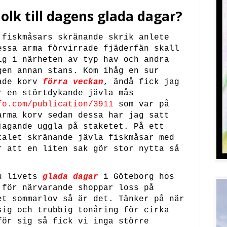
olk till dagens glada dagar?
 fiskmåsars skränande skrik anlete
essa arma förvirrade fjäderfän skall
ig i närheten av typ hav och andra
gen annan stans. Kom ihåg en sur
lade korv
förra veckan
,
ä
ndå fick jag
r en störtdykande jävla mås
fo.com/publication/3911
som var på
arma korv sedan dessa har jag satt
jagande uggla på staketet. På ett
talet skränande jävla fiskmåsar med
r att en liten sak gör stor nytta så
nu livets
glada dagar
i Göteborg hos
 för närvarande shoppar loss på
et sommarlov så är det. Tänker på när
sig och trubbig tonåring för cirka
för sig så fick vi inga större