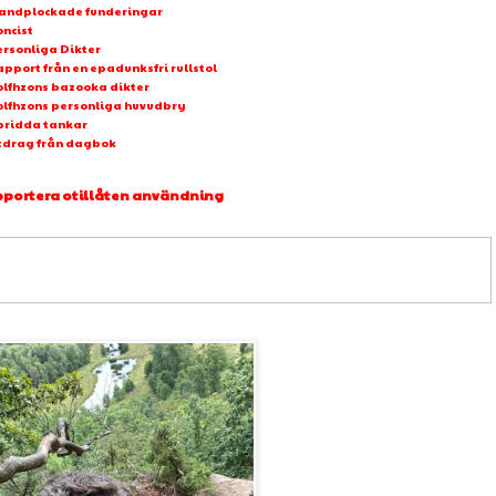
andplockade funderingar
oncist
ersonliga Dikter
pport från en epadunksfri rullstol
olfhzons bazooka dikter
olfhzons personliga huvudbry
pridda tankar
tdrag från dagbok
portera otillåten användning