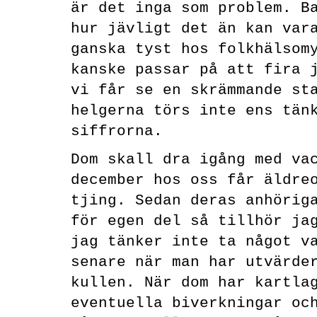
är det inga som problem. B
hur jävligt det än kan var
ganska tyst hos folkhälsom
kanske passar på att fira 
vi får se en skrämmande st
helgerna törs inte ens tän
siffrorna.
Dom skall dra igång med va
december hos oss får äldre
tjing. Sedan deras anhörig
för egen del så tillhör ja
jag tänker inte ta något v
senare när man har utvärde
kullen. När dom har kartla
eventuella biverkningar oc