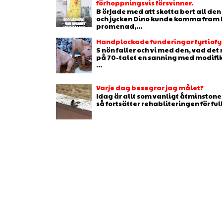
förhoppningsvis försvinner.
B örjade med att skotta bort all de
och jycken Dino kunde komma fram b
promenad,...
Handplockade funderingar fyrtiofyr
S nön faller och vi med den, vad de
på 70-talet en sanning med modifikat
...
Varje dag besegrar jag målet?
Idag är allt som vanligt åtminstone 
så fortsätter rehabliteringen för full