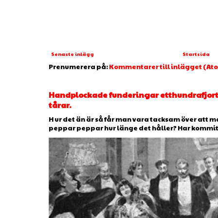
Senaste inlägg
Startsida
Prenumerera på:
Kommentarer till inlägget (At
Handplockade funderingar etthundrafjorto
tårar.
H ur det än är så får man vara tacksam över att man
peppar peppar hur länge det håller? Har kommit ti