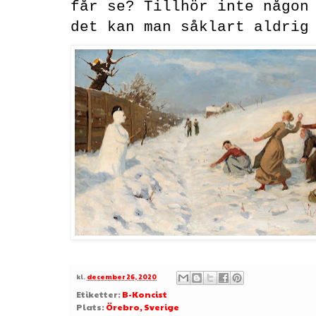
får se? Tillhör inte någon
det kan man såklart aldrig
kl.
december 26, 2020
Etiketter:
B-Koncist
Plats:
Örebro, Sverige