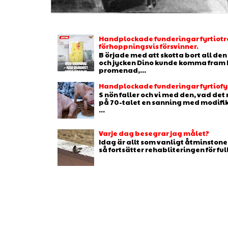
Handplockade funderingar fyrtiotr
förhoppningsvis försvinner.
B örjade med att skotta bort all de
och jycken Dino kunde komma fram b
promenad,...
Handplockade funderingar fyrtiofyr
S nön faller och vi med den, vad de
på 70-talet en sanning med modifikat
...
Varje dag besegrar jag målet?
Idag är allt som vanligt åtminstone 
så fortsätter rehabliteringen för full