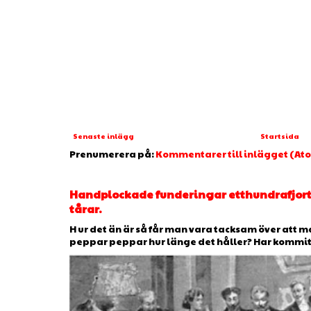
Senaste inlägg
Startsida
Prenumerera på:
Kommentarer till inlägget (At
Handplockade funderingar etthundrafjorto
tårar.
H ur det än är så får man vara tacksam över att man
peppar peppar hur länge det håller? Har kommit ti