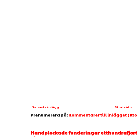
Senaste inlägg
Startsida
Prenumerera på:
Kommentarer till inlägget (At
Handplockade funderingar etthundrafjorto