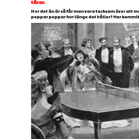
tårar.
H ur det än är så får man vara tacksam över att man
peppar peppar hur länge det håller? Har kommit ti