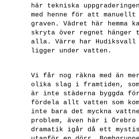
här tekniska uppgraderinge
med henne för att manuellt
graven. Vädret här hemma k
skryta över regnet hänger 
alla. Värre har Hudiksvall
ligger under vatten.
Vi får nog räkna med än me
olika slag i framtiden, so
är inte städerna byggda fö
fördela allt vatten som ko
inte bara det myckna vattn
problem, även här i Örebro
dramatik igår då ett mysti
utanför en dörr. Bombgrupp