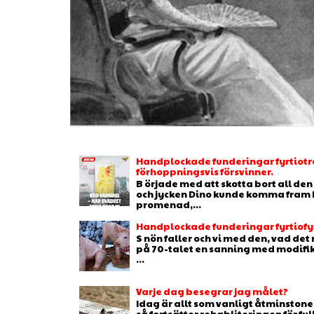
Handplockade funderingar fyrtiotr
förhoppningsvis försvinner.
B örjade med att skotta bort all de
och jycken Dino kunde komma fram b
promenad,...
Handplockade funderingar fyrtiofyr
S nön faller och vi med den, vad de
på 70-talet en sanning med modifikat
...
Varje dag besegrar jag målet?
Idag är allt som vanligt åtminstone 
så fortsätter rehabliteringen för full