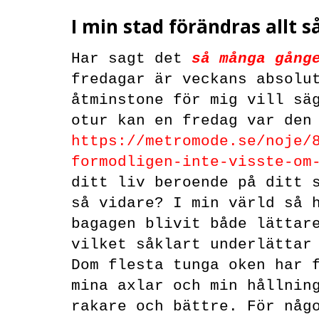
I min stad förändras allt
Har sagt det
så många gång
fredagar är veckans absolu
åtminstone för mig vill sä
otur kan en fredag var den
https://metromode.se/noje/
formodligen-inte-visste-om
ditt liv beroende på ditt 
så vidare? I min värld så 
bagagen blivit både lättar
vilket såklart underlättar
Dom flesta tunga oken har 
mina axlar och min hållnin
rakare och bättre. För någ