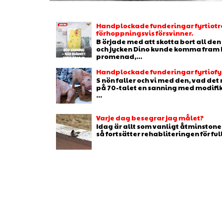
Handplockade funderingar fyrtiotr
förhoppningsvis försvinner.
B örjade med att skotta bort all de
och jycken Dino kunde komma fram b
promenad,...
Handplockade funderingar fyrtiofyr
S nön faller och vi med den, vad de
på 70-talet en sanning med modifikat
...
Varje dag besegrar jag målet?
Idag är allt som vanligt åtminstone 
så fortsätter rehabliteringen för full