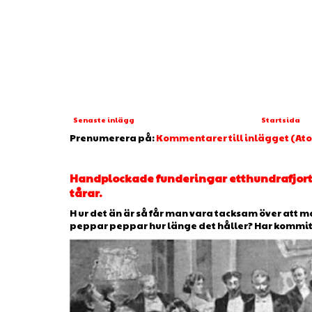
Senaste inlägg
Startsida
Prenumerera på:
Kommentarer till inlägget (At
Handplockade funderingar etthundrafjorto
tårar.
H ur det än är så får man vara tacksam över att man
peppar peppar hur länge det håller? Har kommit ti