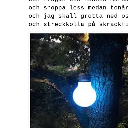
och shoppa loss medan tonå
och jag skall grotta ned o
och streckkolla på skräckf