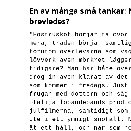
En av många små tankar: 
brevledes?
"Höstrusket börjar ta över
mera, träden börjar samtli
förutom överlevarna som vä
lövverk även mörkret lägge
tidigare? Man har både öve
drog in även klarat av det
som kommer i fredags. Just
frugan med dottern och såg
otaliga löpandebands produ
julfilmerna, samtidigt som
ute i ett ymnigt snöfall. 
åt ett håll, och när som h