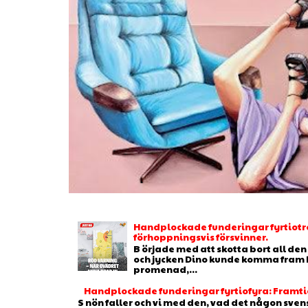
Handplockade funderingar fyrtiotr
förhoppningsvis försvinner.
B örjade med att skotta bort all de
och jycken Dino kunde komma fram b
promenad,...
Handplockade funderingar fyrtiofyra: Framtid
S nön faller och vi med den, vad det någon sven