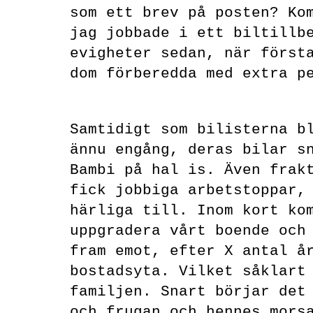
som ett brev på posten? Ko
jag jobbade i ett biltillb
evigheter sedan, när först
dom förberedda med extra p
Samtidigt som bilisterna b
ännu engång, deras bilar s
Bambi på hal is. Även frak
fick jobbiga arbetstoppar,
härliga till. Inom kort ko
uppgradera vårt boende och
fram emot, efter X antal å
bostadsyta. Vilket såklart
familjen. Snart börjar det
och frugan och hennes mors