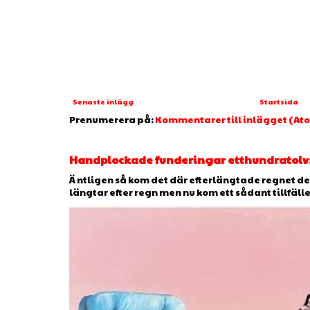
Senaste inlägg
Startsida
Prenumerera på:
Kommentarer till inlägget (At
Handplockade funderingar etthundratolv:
Ä ntligen så kom det där efterlängtade regnet 
längtar efter regn men nu kom ett sådant tillfälle, 