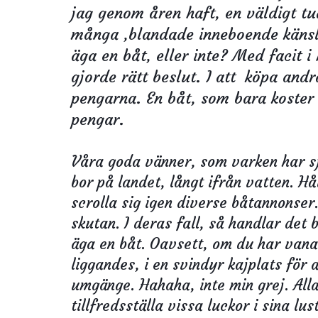
jag genom åren haft, en väldigt tud
många ,blandade inneboende känslo
äga en båt, eller inte? Med facit 
gjorde rätt beslut. I att köpa and
pengarna. En båt, som bara koster
pengar.
Våra goda vänner, som varken har sj
bor på landet, långt ifrån vatten. Hål
scrolla sig igen diverse båtannonser.
skutan. I deras fall, så handlar det 
äga en båt. Oavsett, om du har vana 
liggandes, i en svindyr kajplats för 
umgänge. Hahaha, inte min grej. Alla
tillfredsställa vissa luckor i sina lu