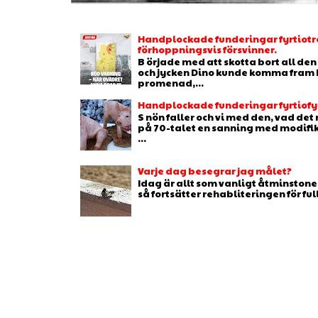
Handplockade funderingar fyrtiotr
förhoppningsvis försvinner.
B örjade med att skotta bort all de
och jycken Dino kunde komma fram b
promenad,...
Handplockade funderingar fyrtiofyr
S nön faller och vi med den, vad de
på 70-talet en sanning med modifikat
...
Varje dag besegrar jag målet?
Idag är allt som vanligt åtminstone 
så fortsätter rehabliteringen för full