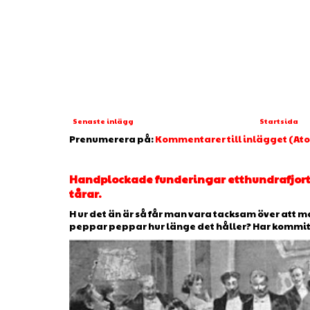
Senaste inlägg
Startsida
Prenumerera på:
Kommentarer till inlägget (At
Handplockade funderingar etthundrafjorto
tårar.
H ur det än är så får man vara tacksam över att man
peppar peppar hur länge det håller? Har kommit ti