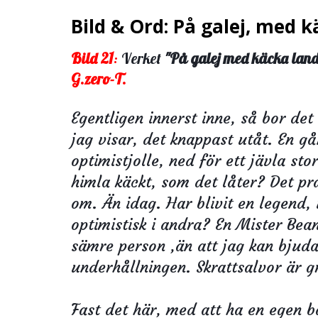
Bild & Ord: På galej, med 
Bild 21
:
Verket
"På galej med käcka lan
G.zero-T.
Egentligen innerst inne, så bor det
jag visar, det knappast utåt. En gå
optimistjolle, ned för ett jävla stor
himla käckt, som det låter? Det pr
om. Än idag. Har blivit en legend, 
optimistisk i andra? En Mister Bea
sämre person ,än att jag kan bjud
underhållningen. Skrattsalvor är g
Fast det här, med att ha en egen bå