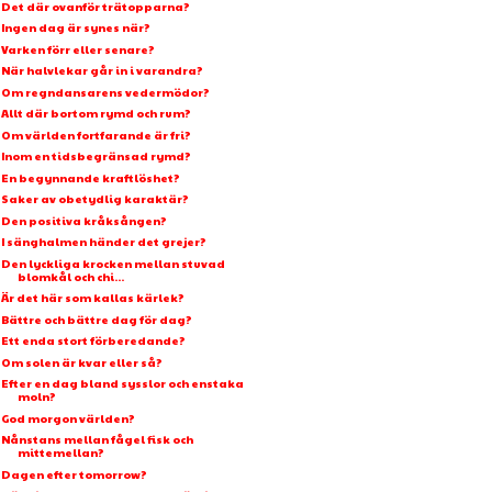
Det där ovanför trätopparna?
Ingen dag är synes när?
Varken förr eller senare?
När halvlekar går in i varandra?
Om regndansarens vedermödor?
Allt där bortom rymd och rum?
Om världen fortfarande är fri?
Inom en tidsbegränsad rymd?
En begynnande kraftlöshet?
Saker av obetydlig karaktär?
Den positiva kråksången?
I sänghalmen händer det grejer?
Den lyckliga krocken mellan stuvad
blomkål och chi...
Är det här som kallas kärlek?
Bättre och bättre dag för dag?
Ett enda stort förberedande?
Om solen är kvar eller så?
Efter en dag bland sysslor och enstaka
moln?
God morgon världen?
Nånstans mellan fågel fisk och
mittemellan?
Dagen efter tomorrow?