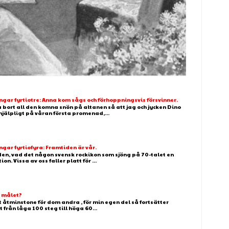
ar fyrtiotre: Anna kom sågs och förhoppningsvis försvinner.
 bort all den komna snön på altanen så att jag och jycken Dino
älpligt på våran första promenad,...
ar fyrtiofyra: Framtiden är vår.
 den, vad det någon svensk rockikon som sjöng på 70-talet en
. Vissa av oss faller platt för ...
g målet?
t åtminstone för dom andra , för min egen del så fortsätter
t från låga 100 steg till höga 60...