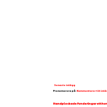
Senaste inlägg
Prenumerera på:
Kommentarer till inl
Handplockade funderingar etthundr