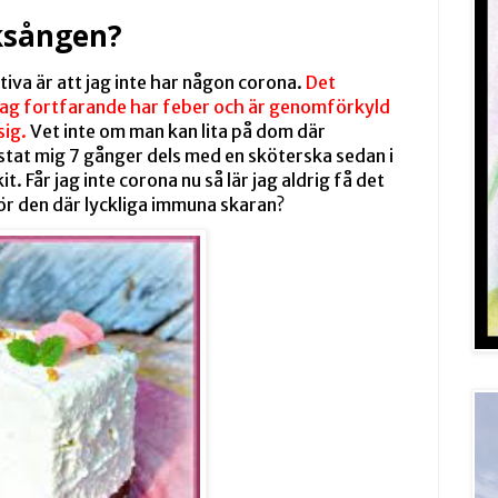
ksången?
iva är att jag inte har någon corona. 
Det 
 jag fortfarande har feber och är genomförkyld 
ig. 
Vet inte om man kan lita på dom där 
estat mig 7 gånger dels med en sköterska sedan i 
t. Får jag inte corona nu så lär jag aldrig få det 
lhör den där lyckliga immuna skaran?