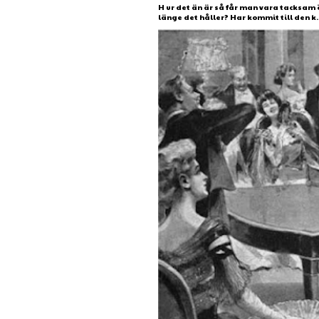
H ur det än är så får man vara tacksam 
länge det håller? Har kommit till den k..