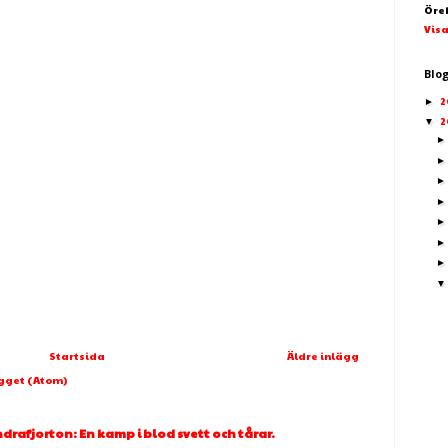
Öre
Visa
Blo
2
►
2
▼
Startsida
Äldre inlägg
ägget (Atom)
afjorton: En kamp i blod svett och tårar.