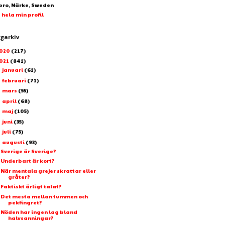
bro, Närke, Sweden
 hela min profil
ggarkiv
020
(217)
021
(841)
januari
(61)
►
februari
(71)
►
mars
(55)
►
april
(68)
►
maj
(105)
►
juni
(35)
►
juli
(75)
►
augusti
(93)
▼
Sverige är Sverige?
Underbart är kort?
När mentala grejer skrattar eller
gråter?
Faktiskt ärligt talat?
Det mesta mellan tummen och
pekfingret?
Nöden har ingen lag bland
halvsanningar?