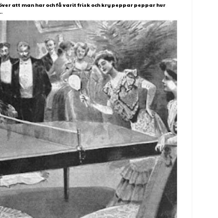
över att man har och få varit frisk och kry peppar peppar hur
.