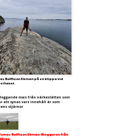
as Rolfhzon Ekman på en klippa vid
terhavet.
bloggande man från närkeslätten som
ar att synas vars innehåll är som
tens stjärnor
Tomas Rolfhzon Ekman-Bloggaren från
Närke.