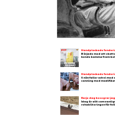
Handplockade fundering
B örjade med att skotta
kunde komma fram behj
Handplockade fundering
S nön faller och vi med
sanning med modifikation
Varje dag besegrar ja
Idag är allt som vanlig
rehabliteringen för full