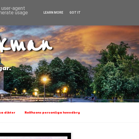
d user-agent
enerate usage
LEARN MORE
GOT IT
Ekman
gar.
a dikter
Rolfhzons personliga huvudbry