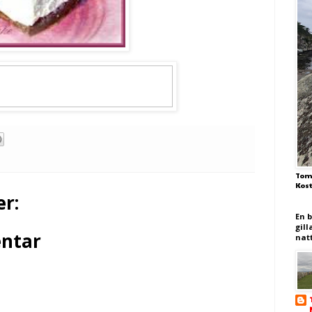
Tom
Kos
r:
En 
gill
ntar
nat