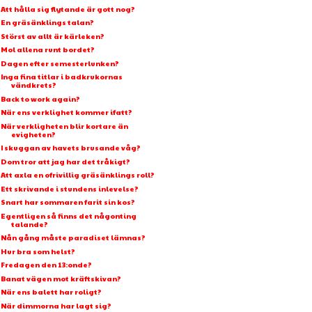
Att hålla sig flytande är gott nog?
En gräsänklings talan?
Störst av allt är kärleken?
Mol allena runt bordet?
Dagen efter semesterlunken?
Inga fina titlar i badkrukornas
vändkrets?
Back to work again?
När ens verklighet kommer ifatt?
När verkligheten blir kortare än
evigheten?
I skuggan av havets brusande våg?
Dom tror att jag har det tråkigt?
Att axla en ofrivillig gräsänklings roll?
Ett skrivande i stundens inlevelse?
Snart har sommaren farit sin kos?
Egentligen så finns det någonting
talande?
Nån gång måste paradiset lämnas?
Hur bra som helst?
Fredagen den 13:onde?
Banat vägen mot kräftskivan?
När ens balett har roligt?
När dimmorna har lagt sig?