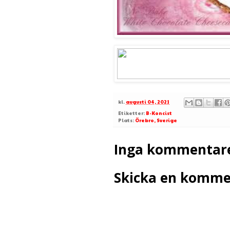
kl.
augusti 04, 2021
Etiketter:
B-Koncist
Plats:
Örebro, Sverige
Inga kommentare
Skicka en komme