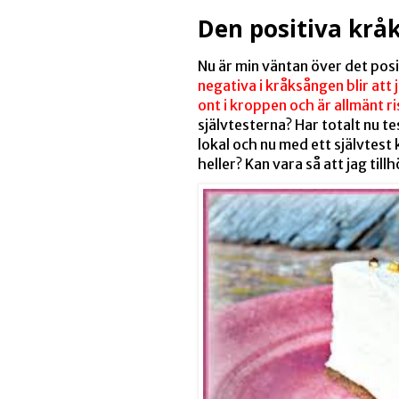
Den positiva krå
Nu är min väntan över det posit
negativa i kråksången blir att
ont i kroppen och är allmänt ris
självtesterna? Har totalt nu t
lokal och nu med ett självtest ki
heller? Kan vara så att jag til