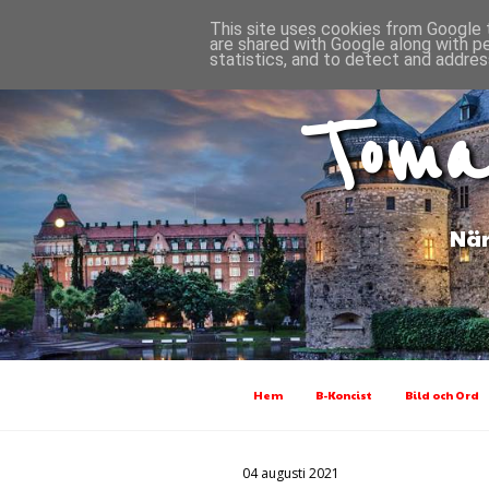
This site uses cookies from Google t
are shared with Google along with p
statistics, and to detect and addres
Toma
När
Hem
B-Koncist
Bild och Ord
04 augusti 2021