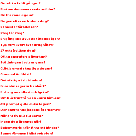
Om olika kräftgångar?
Bortom demoners vedermödor?
On the road again?
Dagen efter en fridens dag?
Semester förödelsen?
Steg för steg?
En gång skall vi alla tillbaks igen?
Typ runt kvart över draghålet?
17 också vilken dag?
Olika energiers påverkan?
Ställningen i solens gass?
Glädjen med skapliga dagar?
Gammal är äldst?
Det viktiga i slutändan?
Filosofin regerar benhårt?
En helg av vällust och lycka?
Om blixtrar från den klara himlen?
Att prompt gilla olika lägen?
Den snurrande jordens återkomst?
När ens liv blir till korta?
Ingen dag är synes när?
Bakom varje krön finns ett hinder?
Sanndrömmen i hästbubblan?