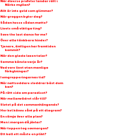
När diverse profeter landar rätt i
Närke myllan?
Allt är inte guld som glimmar?
När groggen byter dag?
Sådan husse sådan matte?
Livets små viktiga ting?
Save the last dance for me?
Över alla tänkbara hinder?
Tjenare, äntligen har framtiden
kommit?
När den glada laxen talar?
Samma känsla varje år?
Vad vore livet utan manliga
förkylningar?
I omgrupperingarnas tid?
När nattsuddare sluddrar bäst dom
kan?
På rätt sida om paradiset?
När mellanvädret slår till?
Slutet på det sammanhängande?
Hur kul känns sånt på ett diagram?
En sämja över alla plan?
Men i morgon då jävlar?
När tuppen tog sovmorgon?
Ett kall ett måste en plikt?