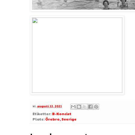
kl.
augusti 12, 2021
Etiketter:
B-Koncist
Plats:
Örebro, Sverige