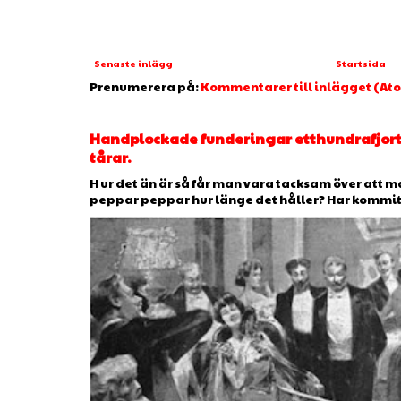
Senaste inlägg
Startsida
Prenumerera på:
Kommentarer till inlägget (At
Handplockade funderingar etthundrafjorto
tårar.
H ur det än är så får man vara tacksam över att man
peppar peppar hur länge det håller? Har kommit ti