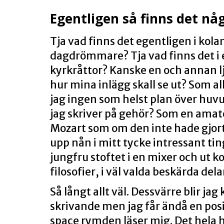
Egentligen så finns det nå
Tja vad finns det egentligen i kola
dagdrömmare? Tja vad finns det i 
kyrkråttor? Kanske en och annan l
hur mina inlägg skall se ut? Som all
jag ingen som helst plan över huvud
jag skriver på gehör? Som en amatö
Mozart som om den inte hade gjort
upp nån i mitt tycke intressant tin
jungfru stoftet i en mixer och ut k
filosofier, i väl valda beskärda delar
Så långt allt väl. Dessvärre blir jag
skrivande men jag får ändå en positi
space rymden läser mig. Det hela 