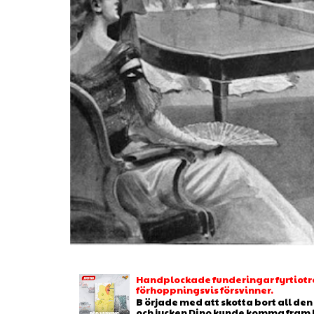
Handplockade funderingar fyrtiotr
förhoppningsvis försvinner.
B örjade med att skotta bort all de
och jycken Dino kunde komma fram b