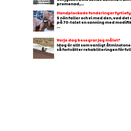
promenad,...
Handplockade funderingar fyrtiofyr
S nön faller och vi med den, vad de
på 70-talet en sanning med modifikat
...
Varje dag besegrar jag målet?
Idag är allt som vanligt åtminstone 
så fortsätter rehabliteringen för full