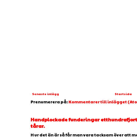
Senaste inlägg
Startsida
Prenumerera på:
Kommentarer till inlägget (At
Handplockade funderingar etthundrafjorto
tårar.
H ur det än är så får man vara tacksam över att man