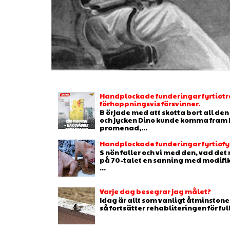
Handplockade funderingar fyrtiotr
förhoppningsvis försvinner.
B örjade med att skotta bort all de
och jycken Dino kunde komma fram b
promenad,...
Handplockade funderingar fyrtiofyr
S nön faller och vi med den, vad de
på 70-talet en sanning med modifikat
...
Varje dag besegrar jag målet?
Idag är allt som vanligt åtminstone 
så fortsätter rehabliteringen för full