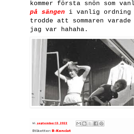
kommer första snön som van
på sängen
i vanlig ordning 
trodde att sommaren varade
jag var hahaha.
kl.
september 12, 2022
Etiketter:
B-Koncist