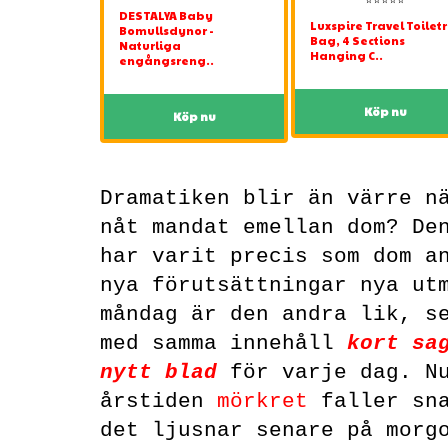
DESTALYA Baby
Luxspire Travel Toilet
Bomullsdynor -
Bag, 4 Sections
Naturliga
Hanging C..
engångsreng..
Köp nu
Köp nu
Dramatiken blir än värre n
nåt mandat emellan dom? De
har varit precis som dom a
nya förutsättningar nya ut
måndag är den andra lik, s
med samma innehåll
kort sa
nytt blad
för varje dag. Nu
årstiden
mörkret
faller sn
det ljusnar senare på morg