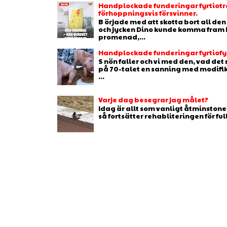
Handplockade funderingar fyrtiotr
förhoppningsvis försvinner.
B örjade med att skotta bort all de
och jycken Dino kunde komma fram b
promenad,...
Handplockade funderingar fyrtiofyr
S nön faller och vi med den, vad de
på 70-talet en sanning med modifikat
...
Varje dag besegrar jag målet?
Idag är allt som vanligt åtminstone 
så fortsätter rehabliteringen för full