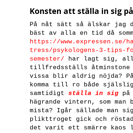
Konsten att ställa in sig på
På nåt sätt så älskar jag 
bäst av alla en tid då som
https://www.expressen.se/h
tress/psykologens-3-tips-f
semester/
har lagt sig, all
tillfredsställs åtminstone
vissa blir aldrig nöjda? P
komma till ro både själsli
samtidigt
ställa in sig
på
hägrande vintern, som man 
mista? Igår sällade man si
plikttroget gick och rösta
det varit ett smärre kaos 