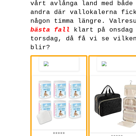
vårt avlånga land med både
andra där vallokalerna fic
någon timma längre. Valres
bästa fall
klart på onsdag 
torsdag, då få vi se vilke
blir?
⭐⭐⭐⭐⭐
⭐⭐⭐⭐⭐