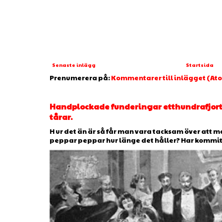
Senaste inlägg
Startsida
Prenumerera på:
Kommentarer till inlägget (At
Handplockade funderingar etthundrafjorto
tårar.
H ur det än är så får man vara tacksam över att man
peppar peppar hur länge det håller? Har kommit ti