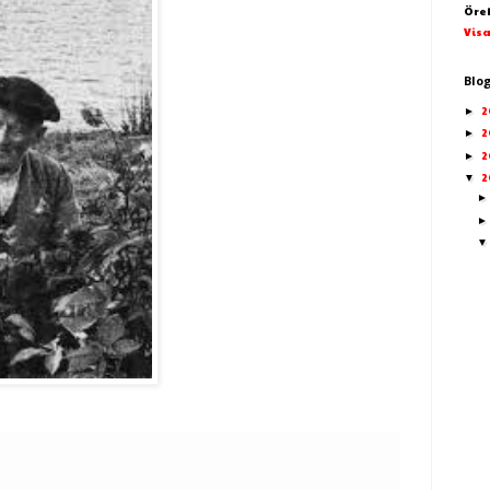
Öre
Visa
Blo
2
►
2
►
2
►
2
▼