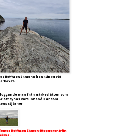
as Rolfhzon Ekman på en klippa vid
terhavet.
bloggande man från närkeslätten som
ar att synas vars innehåll är som
tens stjärnor
Tomas Rolfhzon Ekman-Bloggaren från
Närke.