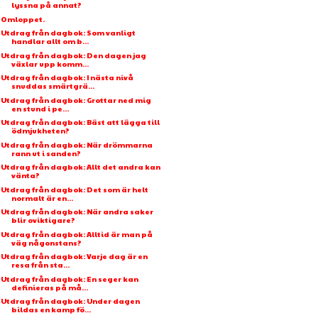
lyssna på annat?
Omloppet.
Utdrag från dagbok: Som vanligt
handlar allt om b...
Utdrag från dagbok: Den dagen jag
växlar upp komm...
Utdrag från dagbok: I nästa nivå
snuddas smärtgrä...
Utdrag från dagbok: Grottar ned mig
en stund i pe...
Utdrag från dagbok: Bäst att lägga till
ödmjukheten?
Utdrag från dagbok: När drömmarna
rann ut i sanden?
Utdrag från dagbok: Allt det andra kan
vänta?
Utdrag från dagbok: Det som är helt
normalt är en...
Utdrag från dagbok: När andra saker
blir oviktigare?
Utdrag från dagbok: Alltid är man på
väg någonstans?
Utdrag från dagbok: Varje dag är en
resa från sta...
Utdrag från dagbok: En seger kan
definieras på må...
Utdrag från dagbok: Under dagen
bildas en kamp fö...