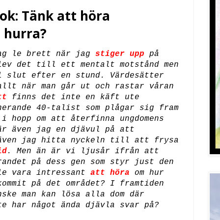
ok: Tänk att höra
 hurra?
ag le brett när jag
stiger upp
på
lev det till ett mentalt motstånd men
l slut efter en stund. Värdesätter
allt när man går ut och rastar våran
tt
finns det inte en käft ute
nerande 40-talist som plågar sig fram
 i hopp om att återfinna ungdomens
är även jag en djävul på att
även jag hitta nyckeln till att frysa
id
. Men än är vi ljusår ifrån att
randet på dess gen som styr just den
le vara intressant
att höra
om hur
kommit på det området? I framtiden
nske man kan lösa alla dom där
te har något ända djävla svar på?