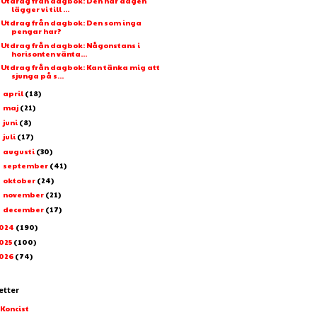
Utdrag från dagbok: Den här dagen
lägger vi till ...
Utdrag från dagbok: Den som inga
pengar har?
Utdrag från dagbok: Någonstans i
horisonten vänta...
Utdrag från dagbok: Kan tänka mig att
sjunga på s...
april
(18)
►
maj
(21)
►
juni
(8)
►
juli
(17)
►
augusti
(30)
►
september
(41)
►
oktober
(24)
►
november
(21)
►
december
(17)
►
024
(190)
025
(100)
026
(74)
etter
-Koncist