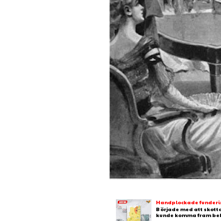
Handplockade fundering
B örjade med att skotta
kunde komma fram behj