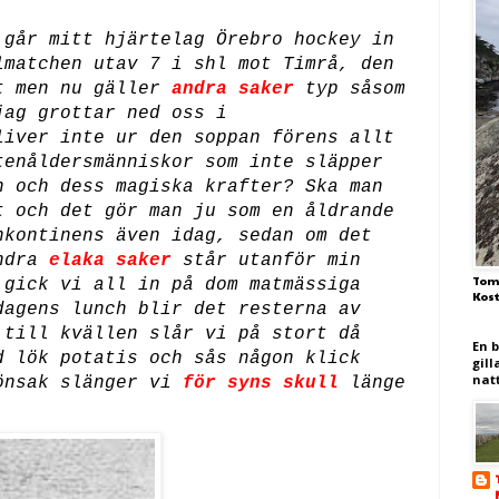
 går mitt hjärtelag Örebro hockey in
lmatchen utav 7 i shl mot Timrå, den
t men nu gäller
andra saker
typ såsom
jag grottar ned oss i
liver inte ur den soppan förens allt
tenåldersmänniskor som inte släpper
n och dess magiska krafter? Ska man
t och det gör man ju som en åldrande
nkontinens även idag, sedan om det
andra
elaka saker
står utanför min
Tom
 gick vi all in på dom matmässiga
Kos
dagens lunch blir det resterna av
 till kvällen slår vi på stort då
En 
d lök potatis och sås någon klick
gill
nat
nsak slänger vi
för syns skull
länge