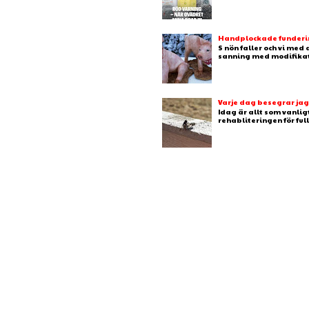
Handplockade fundering
S nön faller och vi med
sanning med modifikation
Varje dag besegrar ja
Idag är allt som vanlig
rehabliteringen för full