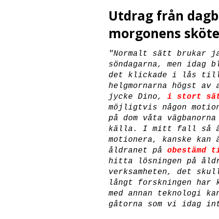
Utdrag från dagb
morgonens sköte
"Normalt sätt brukar j
söndagarna, men idag b
det klickade i lås til
helgmornarna högst av 
jycke Dino,
i stort sä
möjligtvis någon motio
på dom våta vägbanorna
källa. I mitt fall så 
motionera, kanske kan 
åldranet på
obestämd t
hitta lösningen på åld
verksamheten, det skul
långt forskningen har 
med annan teknologi ka
gåtorna som vi idag in