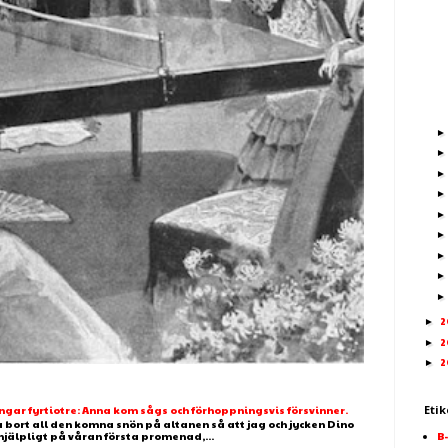
2
►
2
►
2
►
Etik
ar fyrtiotre: Anna kom sågs och förhoppningsvis försvinner.
 bort all den komna snön på altanen så att jag och jycken Dino
B
älpligt på våran första promenad,...