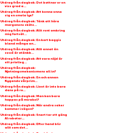
Utdrag från dagbok: Det bottnar ur en
viss grad a...
Utdrag från dagbok: Att kunna unna
sig en smula lyx?
Utdrag från dagbok: Tänk att höra
morgonens sköte...
Utdrag från dagbok: Allt runt omkring
mig fortsät...
Utdrag från dagbok: En kort baggis
bland många an...
Utdrag från dagbok: Allt annat än
succé är otänkb...
Utdrag från dagbok: Att vara nöjd är
ett privileg...
Utdrag från dagbok:
Njutningsmekanismens all in?
Utdrag från dagbok: En och annan
flygande vårprim...
Utdrag från dagbok: Livet är inte bara
dans på ro...
Utdrag från dagbok: Man kan bara
hoppas på mirakel?
Utdrag från dagbok: När andra saker
kommer i vägen?
Utdrag från dagbok: Snart tar ett gäng
AI robotar...
Utdrag från dagbok: Efter hand blir
allt som det...