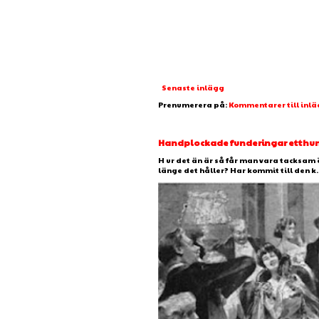
Senaste inlägg
Prenumerera på:
Kommentarer till inl
Handplockade funderingar etthundr
H ur det än är så får man vara tacksam 
länge det håller? Har kommit till den k..