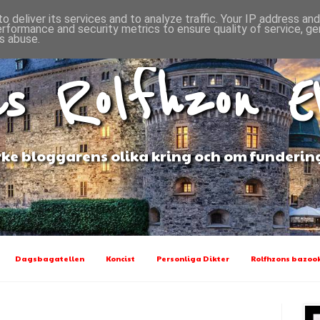
o deliver its services and to analyze traffic. Your IP address an
erformance and security metrics to ensure quality of service, g
s abuse.
s Rolfhzon 
ke bloggarens olika kring och om funderin
Dagsbagatellen
Koncist
Personliga Dikter
Rolfhzons bazook