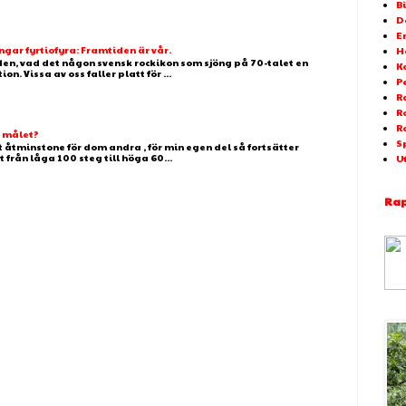
Bi
D
E
ar fyrtiofyra: Framtiden är vår.
H
 den, vad det någon svensk rockikon som sjöng på 70-talet en
K
. Vissa av oss faller platt för ...
P
Ra
R
R
g målet?
S
t åtminstone för dom andra , för min egen del så fortsätter
t från låga 100 steg till höga 60...
U
Rap