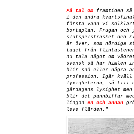
På tal om
framtiden så
i den andra kvartsfina
första vann vi solklar
bortaplan. Frugan och 
slutspelsträsket och k
är över, som nördiga s
taget från flintastene
nu tala något om vädre
svensk så har himlen i
blir snö eller några 
profession. Igår kväll
lyxigheterna, så till 
gårdagens lyxighet men
blir det pannbiffar me
lingon
en och annan
grö
leve flärden."