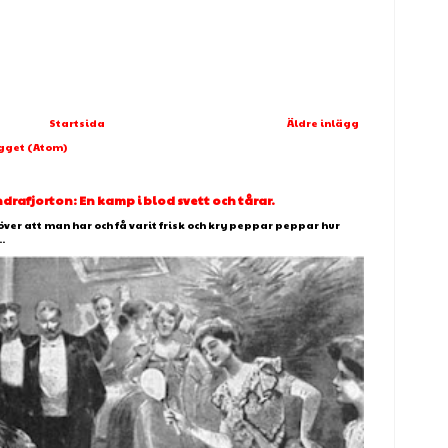
Startsida
Äldre inlägg
ägget (Atom)
afjorton: En kamp i blod svett och tårar.
över att man har och få varit frisk och kry peppar peppar hur
.