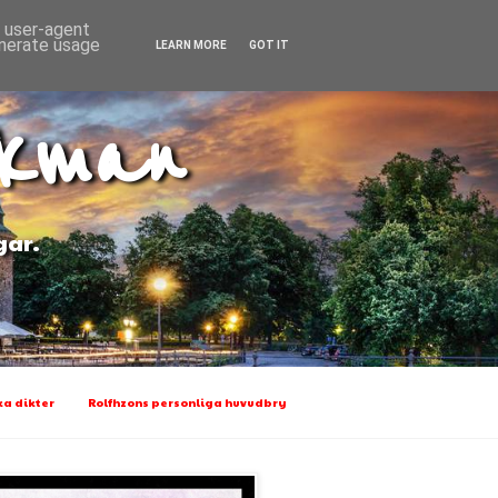
d user-agent
enerate usage
LEARN MORE
GOT IT
Ekman
gar.
a dikter
Rolfhzons personliga huvudbry