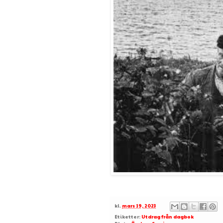
kl.
mars 19, 2023
Etiketter:
Utdrag från dagbok