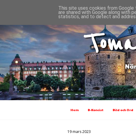
This site uses cookies from Google t
are shared with Google along with p
statistics, and to detect and addres
Toma
När
Hem
B-Koncist
Bild och Ord
19 mars 2023