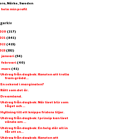
bro, Närke, Sweden
 hela min profil
ggarkiv
020
(217)
021
(841)
022
(415)
023
(332)
januari
(54)
►
februari
(40)
►
mars
(41)
▼
Utdrag från dagbok: Konsten att trolla
fram grädd...
En sekund i marginalen?
Rätt som det är.
Dreamland.
Utdrag från dagbok: När livet blir som
tåget och ...
Hyllning till ett knippe fridens liljor.
Utdrag från dagbok: I princip kan livet
vända om ...
Utdrag från dagbok: En helg där all in
får ett sn...
Utdrag från dagbok: Konsten att