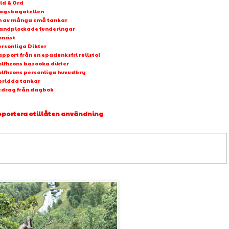
ld & Ord
agsbagatellen
n av många små tankar
andplockade funderingar
oncist
ersonliga Dikter
pport från en epadunksfri rullstol
olfhzons bazooka dikter
olfhzons personliga huvudbry
pridda tankar
tdrag från dagbok
portera otillåten användning