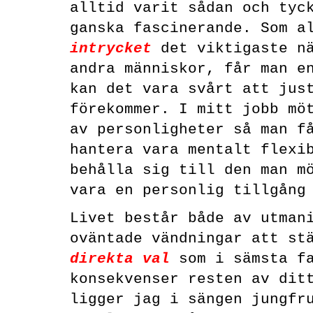
alltid varit sådan och tyc
ganska fascinerande. Som a
intrycket
det viktigaste nä
andra människor, får man e
kan det vara svårt att jus
förekommer. I mitt jobb mö
av personligheter så man f
hantera vara mentalt flexi
behålla sig till den man m
vara en personlig tillgång
Livet består både av utman
oväntade vändningar att st
direkta val
som i sämsta fa
konsekvenser resten av dit
ligger jag i sängen jungfr