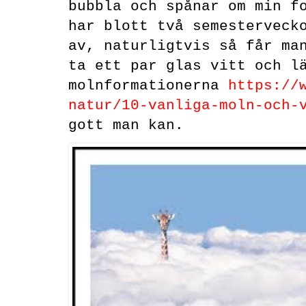
bubbla och spånar om min f
har blott två semesterveck
av, naturligtvis så får ma
ta ett par glas vitt och l
molnformationerna
https://
natur/10-vanliga-moln-och-
gott man kan.