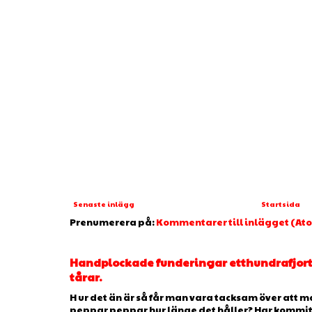
Senaste inlägg
Startsida
Prenumerera på:
Kommentarer till inlägget (At
Handplockade funderingar etthundrafjorto
tårar.
H ur det än är så får man vara tacksam över att man
peppar peppar hur länge det håller? Har kommit ti