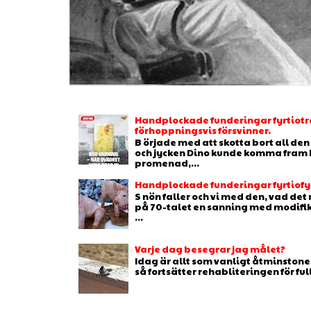
Handplockade funderingar fyrtiotr
förhoppningsvis försvinner.
B örjade med att skotta bort all de
och jycken Dino kunde komma fram b
promenad,...
Handplockade funderingar fyrtiofyr
S nön faller och vi med den, vad de
på 70-talet en sanning med modifikat
...
Varje dag besegrar jag målet?
Idag är allt som vanligt åtminstone 
så fortsätter rehabliteringen för full