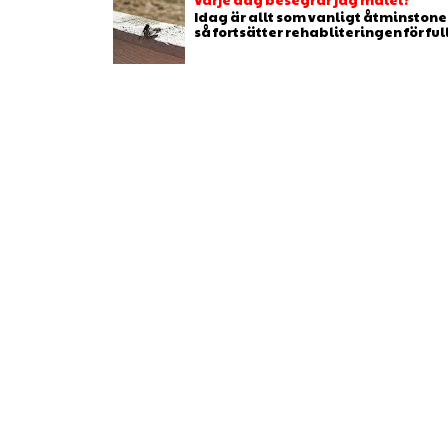
Idag är allt som vanligt åtminstone 
så fortsätter rehabliteringen för full