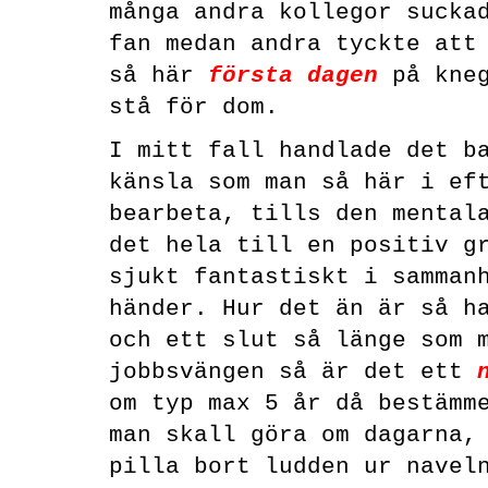
många andra kollegor sucka
fan medan andra tyckte att
så här
första dagen
på kneg
stå för dom.
I mitt fall handlade det b
känsla som man så här i ef
bearbeta, tills den mental
det hela till en positiv g
sjukt fantastiskt i samman
händer. Hur det än är så h
och ett slut så länge som 
jobbsvängen så är det ett
om typ max 5 år då bestämm
man skall göra om dagarna,
pilla bort ludden ur navel