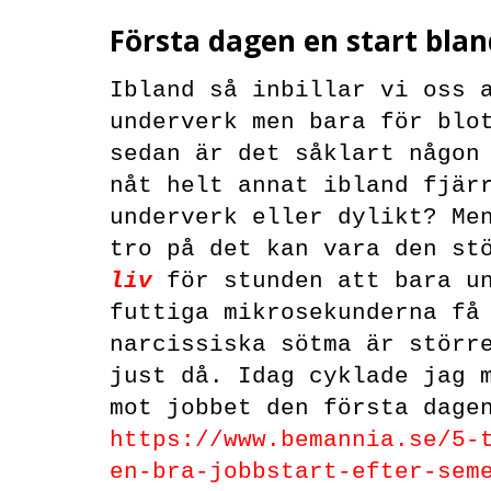
Första dagen en start bla
Ibland så inbillar vi oss 
underverk men bara för blo
sedan är det såklart någon
nåt helt annat ibland fjär
underverk eller dylikt? Me
tro på det kan vara den st
liv
för stunden att bara un
futtiga mikrosekunderna få
narcissiska sötma är störr
just då. Idag cyklade jag 
mot jobbet den första dage
https://www.bemannia.se/5-
en-bra-jobbstart-efter-sem