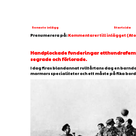
Senaste inlägg
Startsida
Prenumerera på:
Kommentarer till inlägget (At
Handplockade funderingar etthundrafe
segrade och förlorade.
I dag firas blandannat rulltårtans dag en barnd
mormors specialiteter och ett måste på fika borde