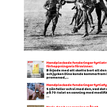
Handplockade funderingar fyrtiotr
förhoppningsvis försvinner.
B örjade med att skotta bort all de
och jycken Dino kunde komma fram b
promenad,...
Handplockade funderingar fyrtiofyr
S nön faller och vi med den, vad de
på 70-talet en sanning med modifikat
...
Varje dag besegrar jag målet?