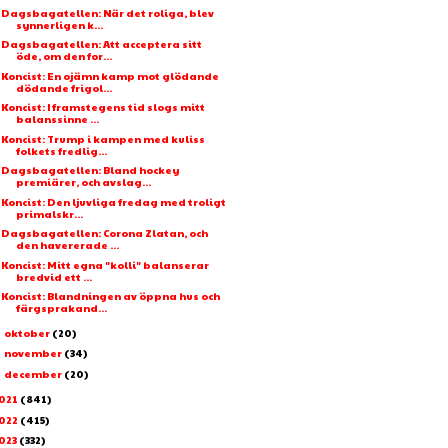
Dagsbagatellen: När det roliga, blev
synnerligen k...
Dagsbagatellen: Att acceptera sitt
öde, om den for...
Koncist: En ojämn kamp mot glödande
dödande frigol...
Koncist: I framstegens tid slogs mitt
balanssinne ...
Koncist: Trump i kampen med kuliss
folkets fredlig...
Dagsbagatellen: Bland hockey
premiärer, och avslag...
Koncist: Den ljuvliga fredag med troligt
primalskr...
Dagsbagatellen: Corona Zlatan, och
den havererade ...
Koncist: Mitt egna "kolli" balanserar
bredvid ett ...
Koncist: Blandningen av öppna hus och
färgsprakand...
oktober
(20)
►
november
(34)
►
december
(20)
►
021
(841)
022
(415)
023
(332)