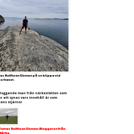
as Rolfhzon Ekman på en klippa vid
terhavet.
bloggande man från närkeslätten som
ar att synas vars innehåll är som
tens stjärnor
Tomas Rolfhzon Ekman-Bloggaren från
Närke.