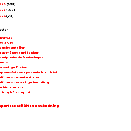
024
(190)
025
(100)
026
(74)
etter
-Koncist
ld & Ord
agsbagatellen
n av många små tankar
andplockade funderingar
oncist
ersonliga Dikter
pport från en epadunksfri rullstol
olfhzons bazooka dikter
olfhzons personliga huvudbry
pridda tankar
tdrag från dagbok
portera otillåten användning