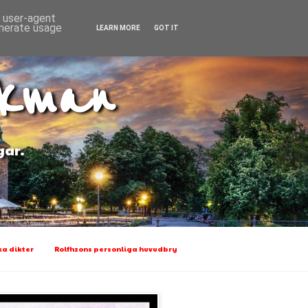
d user-agent
enerate usage
LEARN MORE
GOT IT
Ekman
gar.
a dikter
Rolfhzons personliga huvudbry