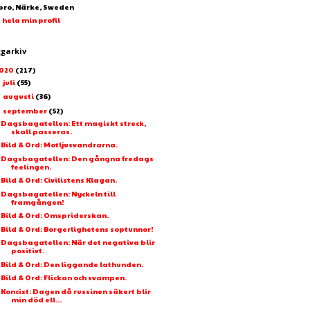
bro, Närke, Sweden
 hela min profil
ggarkiv
020
(217)
juli
(55)
►
augusti
(36)
►
september
(52)
▼
Dagsbagatellen: Ett magiskt streck,
skall passeras.
Bild & Ord: Motljusvandrarna.
Dagsbagatellen: Den gångna fredags
feelingen.
Bild & Ord: Civilistens Klagan.
Dagsbagatellen: Nyckeln till
framgången!
Bild & Ord: Omspriderskan.
Bild & Ord: Borgerlighetens soptunnor!
Dagsbagatellen: När det negativa blir
positivt.
Bild & Ord: Den liggande lathunden.
Bild & Ord: Flickan och svampen.
Koncist: Dagen då russinen säkert blir
min död ell...