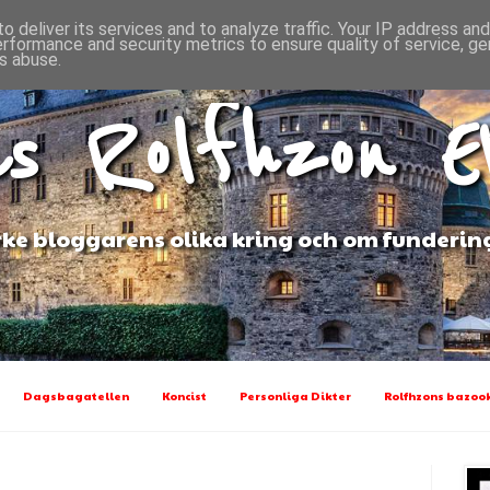
o deliver its services and to analyze traffic. Your IP address an
erformance and security metrics to ensure quality of service, g
s abuse.
s Rolfhzon 
ke bloggarens olika kring och om funderin
Dagsbagatellen
Koncist
Personliga Dikter
Rolfhzons bazook