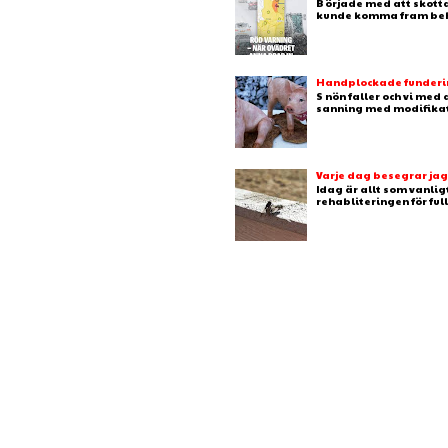
B örjade med att skotta
kunde komma fram behj
Handplockade fundering
S nön faller och vi med
sanning med modifikation
Varje dag besegrar ja
Idag är allt som vanlig
rehabliteringen för full