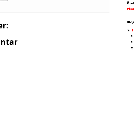
Öre
Visa
Blo
r:
2
▼
ntar