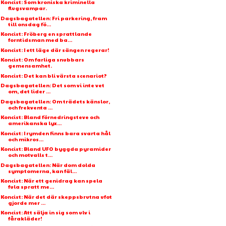
Koncist: Som kroniska kriminella
flugsvampar.
Dagsbagatellen: Fri parkering, fram
till onsdag fö...
Koncist: Fröberg en sprattlande
forntidsman med ba...
Koncist: I ett läge där sängen regerar!
Koncist: Om farliga snubbars
gemensamhet.
Koncist: Det kan bli värsta scenariot?
Dagsbagatellen: Det som vi inte vet
om, det lider ...
Dagsbagatellen: Om trädets känslor,
och frekventa ...
Koncist: Bland förnedringsteve och
amerikanska lyx...
Koncist: I rymden finns bara svarta hål
och mikros...
Koncist: Bland UFO byggda pyramider
och motvalls t...
Dagsbagatellen: När dom dolda
symptomerna, kan fäl...
Koncist: När ett genidrag kan spela
fula spratt me...
Koncist: När det där skeppsbrutna ufot
gjorde mer ...
Koncist: Att sälja in sig som ulv i
fårakläder!