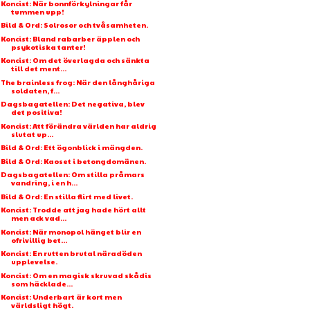
Koncist: När bonnförkylningar får
tummen upp!
Bild & Ord: Solrosor och tvåsamheten.
Koncist: Bland rabarber äpplen och
psykotiska tanter!
Koncist: Om det överlagda och sänkta
till det ment...
The brainless frog: När den långhåriga
soldaten, f...
Dagsbagatellen: Det negativa, blev
det positiva!
Koncist: Att förändra världen har aldrig
slutat up...
Bild & Ord: Ett ögonblick i mängden.
Bild & Ord: Kaoset i betongdomänen.
Dagsbagatellen: Om stilla pråmars
vandring, i en h...
Bild & Ord: En stilla flirt med livet.
Koncist: Trodde att jag hade hört allt
men ack vad...
Koncist: När monopol hänget blir en
ofrivillig bet...
Koncist: En rutten brutal näradöden
upplevelse.
Koncist: Om en magisk skruvad skådis
som häcklade...
Koncist: Underbart är kort men
världsligt högt.