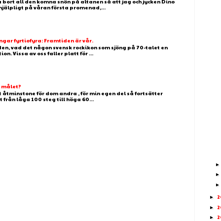
 bort all den komna snön på altanen så att jag och jycken Dino
älpligt på våran första promenad,...
ar fyrtiofyra: Framtiden är vår.
 den, vad det någon svensk rockikon som sjöng på 70-talet en
. Vissa av oss faller platt för ...
g målet?
t åtminstone för dom andra , för min egen del så fortsätter
t från låga 100 steg till höga 60...
2
►
2
►
2
►