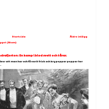
Startsida
Äldre inlägg
ägget (Atom)
afjorton: En kamp i blod svett och tårar.
över att man har och få varit frisk och kry peppar peppar hur
.