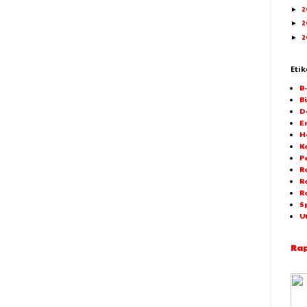
2
►
2
►
2
►
Etik
B
Bi
D
E
H
K
P
Ra
R
R
S
U
Rap