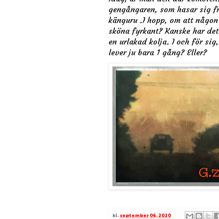
gengångaren, som hasar sig f
känguru .I hopp, om att någon 
sköna fyrkant? Kanske har det
en urlakad kolja. I och för sig
lever ju bara 1 gång? Eller?
kl.
september 06, 2020