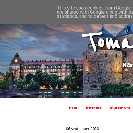
This site uses cookies from Google t
are shared with Google along with p
statistics, and to detect and addres
Toma
När
Hem
B-Koncist
Bild och Ord
06 september 2020