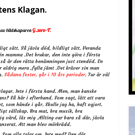
stens Klagan.
, av bildskaparen
G.zero-T
.
gt sätt. Så jävla död, bildligt sätt. Veranda
 sin mamma .Det brukar, den inte göra i första
, så är den rätta benämningen just stendöd. En
 aldrig mera ,fylla jämt .Det kräver sin man
g.
Sådana fester, går i 10 års perioder
. Tur är väl
klagar. Inte i första hand. Men, man kanske
ans? Så här i efterhand. Som sagt, lätt att vara
t, som hände i går. Skulle jag ha, haft ogjort.
igt sällskap. Bra mat, bra musik, bra
ig värd, läs mig .Allting var bara så där, jävla
tanserat. Att man blev mörkrädd.
 Som alla talar om. Inte med? Den där