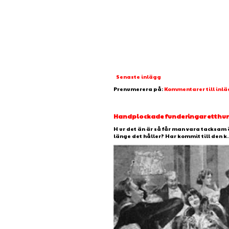
Senaste inlägg
Prenumerera på:
Kommentarer till inl
Handplockade funderingar etthundr
H ur det än är så får man vara tacksam 
länge det håller? Har kommit till den k..