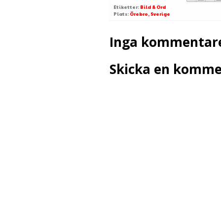
Etiketter:
Bild & Ord
Plats:
Örebro, Sverige
Inga kommentare
Skicka en komme