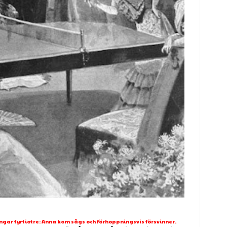
ar fyrtiotre: Anna kom sågs och förhoppningsvis försvinner.