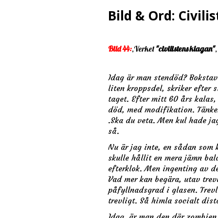
Bild & Ord: Civili
Bild 44
:
,Verket
"civilistens klagan"
Idag är man stendöd? Bokstavli
liten kroppsdel, skriker efter
taget. Efter mitt 60 års kalas
död, med modifikation. Tänker
.Ska du veta. Men kul hade ja
så.
Nu är jag inte, en sådan som 
skulle hållit en mera jämn bal
efterklok. Men ingenting av de
Vad mer kan begära, utav trevl
påfyllnadsgrad i glasen. Trevl
trevligt. Så himla socialt dis
Idag, är man den där zombien.