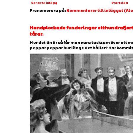
Senaste inlägg
Startsida
Prenumerera på:
Kommentarer till inlägget (At
Handplockade funderingar etthundrafjorto
tårar.
H ur det än är så får man vara tacksam över att man
peppar peppar hur länge det håller? Har kommit ti