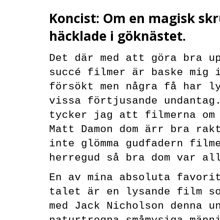
Koncist: Om en magisk sk
häcklade i göknästet.
Det där med att göra bra u
succé filmer är baske mig 
försökt men några få har l
vissa förtjusande undantag
tycker jag att filmerna om
Matt Damon dom ärr bra rak
inte glömma gudfadern film
herregud så bra dom var al
En av mina absoluta favori
talet är en lysande film s
med Jack Nicholson denna u