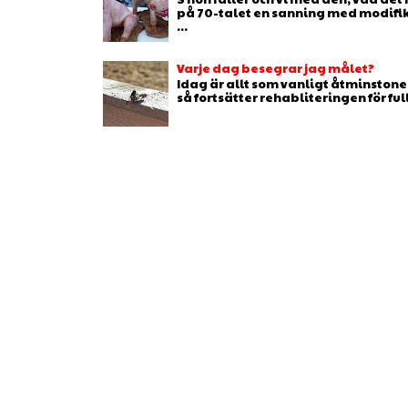
på 70-talet en sanning med modifikat
...
Varje dag besegrar jag målet?
Idag är allt som vanligt åtminstone 
så fortsätter rehabliteringen för full