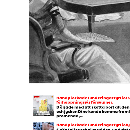
Handplockade funderingar fyrtiotr
förhoppningsvis försvinner.
B örjade med att skotta bort all de
och jycken Dino kunde komma fram b
promenad,...
Handplockade funderingar fyrtiofyr
S nön faller och vi med den, vad de