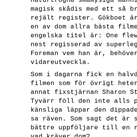
naturtrogna småmysiga männ
magisk skådis med ett så b
rejält register. Gökboet ä
en av dom allra bästa film
engelska titel är: One fle
nest regisserad av superle
Foreman vem han är, behöve
vidareutveckla.
Som i dagarna fick en halv
filmen som för övrigt hete
annat fixstjärnan Sharon S
Tyvärr föll den inte alls 
känsliga läppar den dippad
sa räven. Som sagt det är 
bättre uppföljare till en 
vad kräver dom?