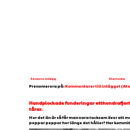
Senaste inlägg
Startsida
Prenumerera på:
Kommentarer till inlägget (At
Handplockade funderingar etthundrafjorto
tårar.
H ur det än är så får man vara tacksam över att man
peppar peppar hur länge det håller? Har kommit ti