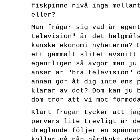
fiskpinne nivå inga mellan
eller?
Man frågar sig vad är egen
television" är det helgmål
kanske ekonomi nyheterna? 
ett gammalt slitet avsnitt
egentligen så avgör man ju
anser är "bra television" 
annan gör åt dig inte ens 
klarar av det? Dom kan ju 
dom tror att vi mot förmod
Klart frugan tycker att ja
pervers lite trevligt är d
dreglande följer en spänna
kollar på nån hårdkokt dec