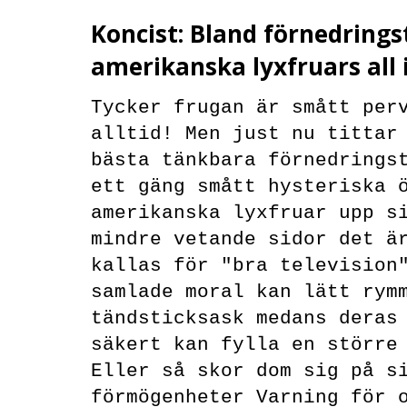
Koncist: Bland förnedrings
amerikanska lyxfruars all i
Tycker frugan är smått per
alltid! Men just nu tittar
bästa tänkbara förnedrings
ett gäng smått hysteriska 
amerikanska lyxfruar
upp si
mindre vetande sidor det ä
kallas för "bra television
samlade moral kan lätt rym
tändsticksask medans deras
s
äkert kan fylla en större
Eller så skor dom sig
på s
förmögenheter Varning för 