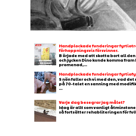
Handplockade funderingar fyrtiotr
förhoppningsvis försvinner.
B örjade med att skotta bort all de
och jycken Dino kunde komma fram b
promenad,...
Handplockade funderingar fyrtiofyr
S nön faller och vi med den, vad de
på 70-talet en sanning med modifikat
...
Varje dag besegrar jag målet?
Idag är allt som vanligt åtminstone 
så fortsätter rehabliteringen för full