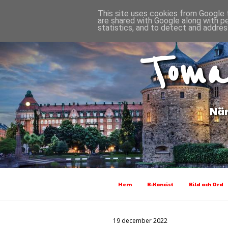
This site uses cookies from Google t
are shared with Google along with p
statistics, and to detect and addres
Toma
När
Hem
B-Koncist
Bild och Ord
19 december 2022