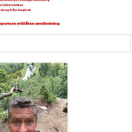
pridda tankar
tdrag från dagbok
portera otillåten användning