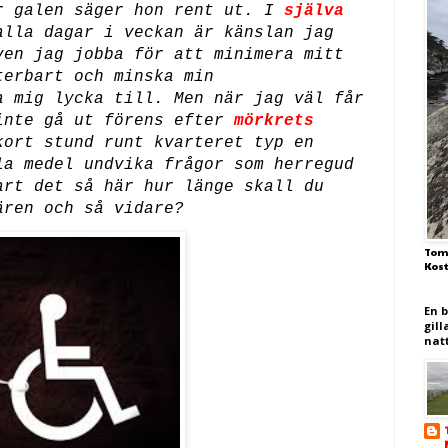
r galen säger hon rent ut. I
själva
lla dagar i veckan är känslan jag
ven jag jobba för att minimera mitt
terbart och minska min
a mig lycka till. Men när jag väl får
inte gå ut förens efter
mörkrets
ort stund runt kvarteret typ en
la medel undvika frågor som herregud
art det så här hur länge skall du
ären och så vidare?
Tom
Kos
En 
gill
nat