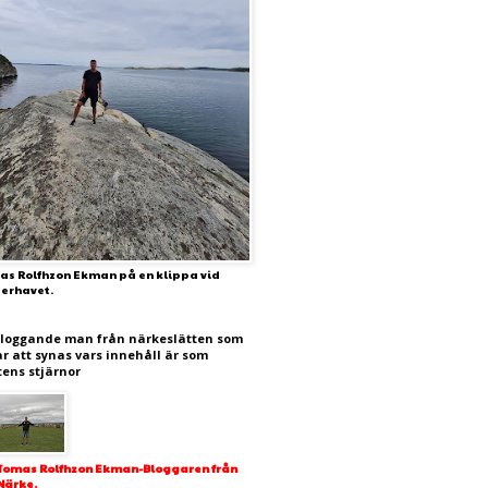
as Rolfhzon Ekman på en klippa vid
terhavet.
bloggande man från närkeslätten som
ar att synas vars innehåll är som
tens stjärnor
Tomas Rolfhzon Ekman-Bloggaren från
Närke.