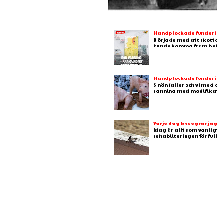
Handplockade fundering
B örjade med att skotta
kunde komma fram behj
Handplockade fundering
S nön faller och vi med
sanning med modifikation
Varje dag besegrar ja
Idag är allt som vanlig
rehabliteringen för full