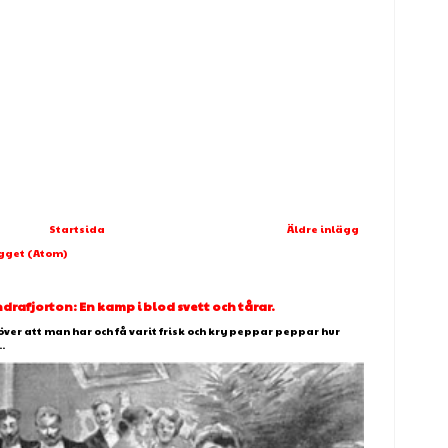
Startsida
Äldre inlägg
ägget (Atom)
afjorton: En kamp i blod svett och tårar.
över att man har och få varit frisk och kry peppar peppar hur
.