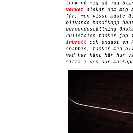
tänk på mig då jag bli
verket
älskar dom mig a
får, men visst måste ä
blivande handikapp han
beroendeställning önsk
rullstolen tänker jag 
inbrott
och endast en k
snabbis, tänker med al
vad har hänt här hur v
sitta i den där mackap