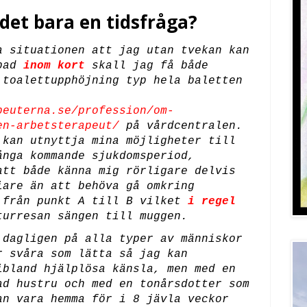
 det bara en tidsfråga?
a situationen att jag utan tvekan kan
ppad
inom kort
skall jag få både
 toalettupphöjning typ hela baletten
peuterna.se/profession/om-
en-arbetsterapeut/
på vårdcentralen.
 kan utnyttja mina möjligheter till
ånga kommande sjukdomsperiod,
att både känna mig rörligare delvis
iare än att behöva gå omkring
 från punkt A till B vilket
i regel
urresan sängen till muggen.
 dagligen på alla typer av människor
r svåra som lätta så jag kan
ibland hjälplösa känsla, men med en
ad hustru och med en tonårsdotter som
an vara hemma för i 8 jävla veckor