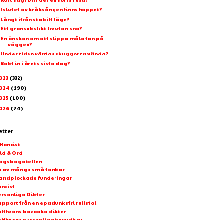
I slutet av kråksången finns hoppet?
Långt ifrån stabilt läge?
Ett grönsakslikt liv utan snö?
En önskan om att slippa måla fan på
väggen?
Under tiden väntas skuggorna vända?
Rakt in i årets sista dag?
023
(332)
024
(190)
025
(100)
026
(74)
etter
-Koncist
ld & Ord
agsbagatellen
n av många små tankar
andplockade funderingar
oncist
ersonliga Dikter
pport från en epadunksfri rullstol
olfhzons bazooka dikter
olfhzons personliga huvudbry