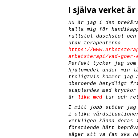
I själva verket är
Nu är jag i den prekär
kalla mig för handika
rullstol duschstol och
utav terapeuterna
https://www.arbetstera
arbetsterapi/vad-goer-
Perfekt tycker jag som
hjälpmedel under min l
troligtvis kommer jag 
oberoende betydligt fr
staplandes med kryckor
är
lika med
tur och ret
I mitt jobb stöter jag
i olika vårdsituatione
verkligen känna deras 
förstående hårt bepröv
säger att va fan ska h