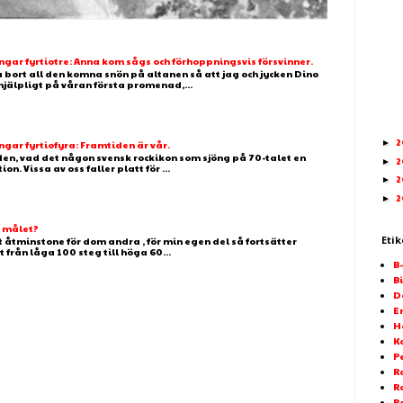
ar fyrtiotre: Anna kom sågs och förhoppningsvis försvinner.
 bort all den komna snön på altanen så att jag och jycken Dino
älpligt på våran första promenad,...
2
►
ar fyrtiofyra: Framtiden är vår.
 den, vad det någon svensk rockikon som sjöng på 70-talet en
2
►
. Vissa av oss faller platt för ...
2
►
2
►
g målet?
Etik
t åtminstone för dom andra , för min egen del så fortsätter
t från låga 100 steg till höga 60...
B
Bi
D
E
H
K
P
Ra
R
R