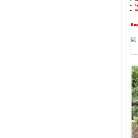
S
U
Rap