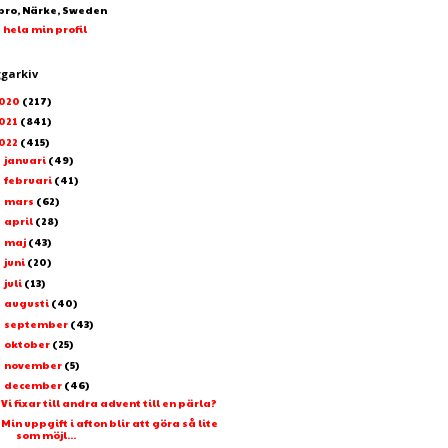
bro, Närke, Sweden
 hela min profil
ggarkiv
020
(217)
021
(841)
022
(415)
januari
(49)
►
februari
(41)
►
mars
(62)
►
april
(28)
►
maj
(43)
►
juni
(20)
►
juli
(13)
►
augusti
(40)
►
september
(43)
►
oktober
(25)
►
november
(5)
►
december
(46)
▼
Vi fixar till andra advent till en pärla?
Min uppgift i afton blir att göra så lite
som möjl...