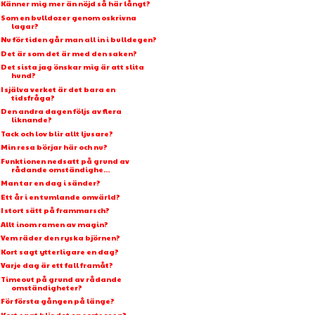
Känner mig mer än nöjd så här långt?
Som en bulldozer genom oskrivna
lagar?
Nu för tiden går man all in i bulldegen?
Det är som det är med den saken?
Det sista jag önskar mig är att slita
hund?
I själva verket är det bara en
tidsfråga?
Den andra dagen följs av flera
liknande?
Tack och lov blir allt ljusare?
Min resa börjar här och nu?
Funktionen nedsatt på grund av
rådande omständighe...
Man tar en dag i sänder?
Ett år i en tumlande omvärld?
I stort sätt på frammarsch?
Allt inom ramen av magin?
Vem räder den ryska björnen?
Kort sagt ytterligare en dag?
Varje dag är ett fall framåt?
Timeout på grund av rådande
omständigheter?
För första gången på länge?
Kort sagt blir det en sorts resa?