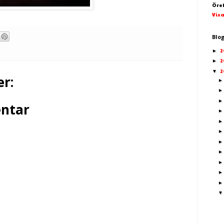
Öre
Visa
Blo
2
►
2
►
2
▼
r:
ntar