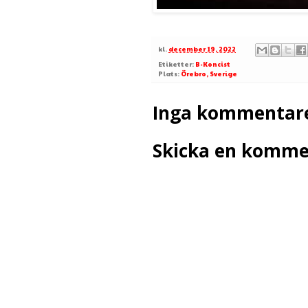
kl.
december 19, 2022
Etiketter:
B-Koncist
Plats:
Örebro, Sverige
Inga kommentare
Skicka en komme