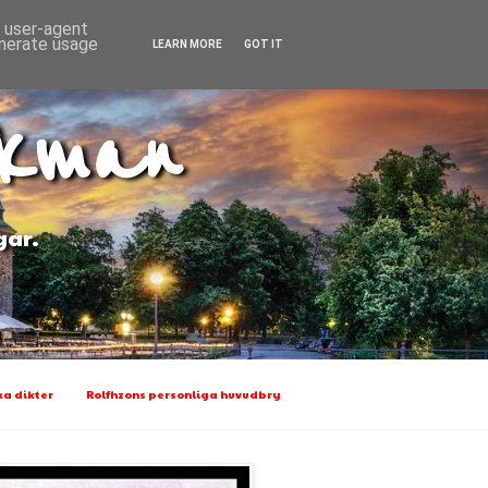
d user-agent
enerate usage
LEARN MORE
GOT IT
Ekman
gar.
a dikter
Rolfhzons personliga huvudbry