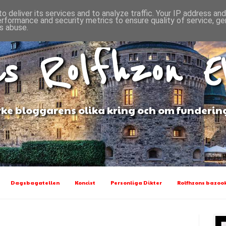
o deliver its services and to analyze traffic. Your IP address an
erformance and security metrics to ensure quality of service, g
s abuse.
s Rolfhzon 
ke bloggarens olika kring och om funderin
Dagsbagatellen
Koncist
Personliga Dikter
Rolfhzons bazook