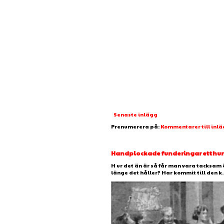
Senaste inlägg
Prenumerera på:
Kommentarer till inl
Handplockade funderingar etthundr
H ur det än är så får man vara tacksam 
länge det håller? Har kommit till den k..