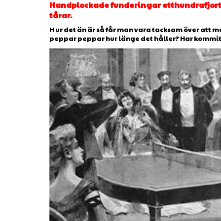
Handplockade funderingar etthundrafjorto
tårar.
H ur det än är så får man vara tacksam över att man
peppar peppar hur länge det håller? Har kommit ti