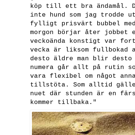
köp till ett bra ändamål. 
inte hund som jag trodde u
fylligt prisvärt bubbel me
morgon börjar åter jobbet 
veckoända konstigt var for
vecka är liksom fullbokad 
desto äldre man blir desto
numera går allt på rutin s
vara flexibel om något ann
tillstöta. Som alltid gäll
nuet där stunden är en fär
kommer tillbaka."