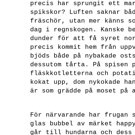
precis har sprungit ett ma
spikskor? Luften saknar bå
fräschör, utan mer känns s
dag i regnskogen. Kanske b
dunder för att få syret no
precis kommit hem från upp
bjöds både på nybakade ost
dessutom tårta. På spisen 
fläskkotletterna och potat
kokat upp, dom nykokade ha
är som grädde på moset på 
För närvarande har frugan 
glas bubbel av märket happ
går till hundarna och dess