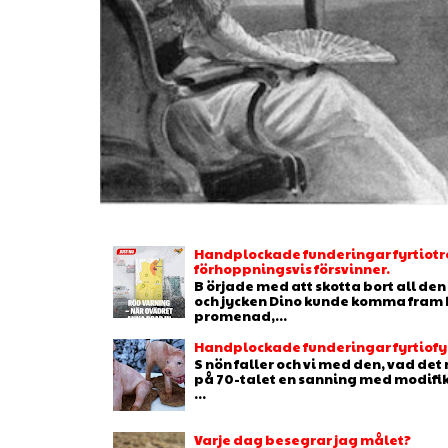
Handplockade funderingar fyrtiotr
förhoppningsvis försvinner.
B örjade med att skotta bort all de
och jycken Dino kunde komma fram b
promenad,...
Handplockade funderingar fyrtiofyr
S nön faller och vi med den, vad de
på 70-talet en sanning med modifikat
...
Varje dag besegrar jag målet?