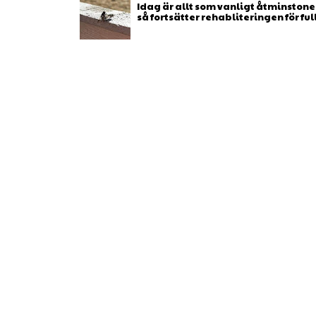
Idag är allt som vanligt åtminstone 
så fortsätter rehabliteringen för full