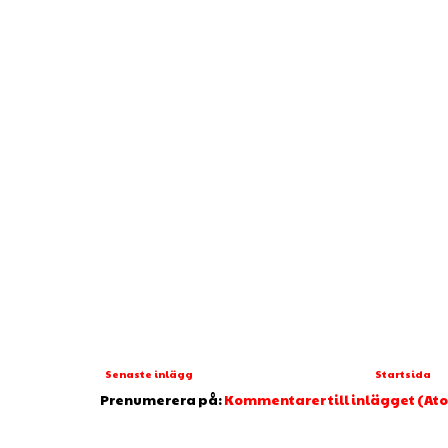
Senaste inlägg
Startsida
Prenumerera på:
Kommentarer till inlägget (At