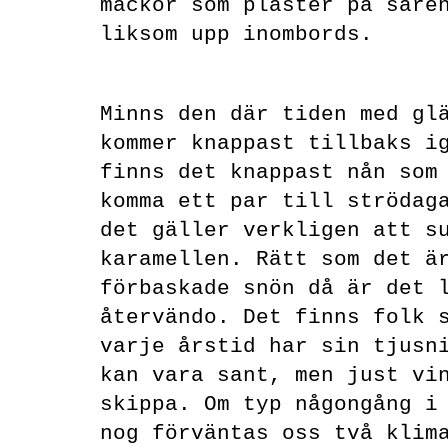
mackor som plåster på såre
liksom upp inombords.
Minns den där tiden med gl
kommer knappast tillbaks i
finns det knappast nån som
komma ett par till strödag
det gäller verkligen att s
karamellen.
Rätt som det ä
förbaskade snön då är det 
återvändo. Det finns folk 
varje årstid har sin tjusn
kan vara sant, men just vi
skippa. Om typ någongång i
nog förväntas oss två klim