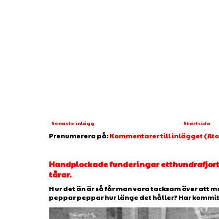
Senaste inlägg
Startsida
Prenumerera på:
Kommentarer till inlägget (At
Handplockade funderingar etthundrafjorto
tårar.
H ur det än är så får man vara tacksam över att man
peppar peppar hur länge det håller? Har kommit ti