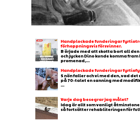
Handplockade funderingar fyrtiotr
förhoppningsvis försvinner.
B örjade med att skotta bort all de
och jycken Dino kunde komma fram b
promenad,...
Handplockade funderingar fyrtiofyr
S nön faller och vi med den, vad de
på 70-talet en sanning med modifikat
...
Varje dag besegrar jag målet?
Idag är allt som vanligt åtminstone 
så fortsätter rehabliteringen för full