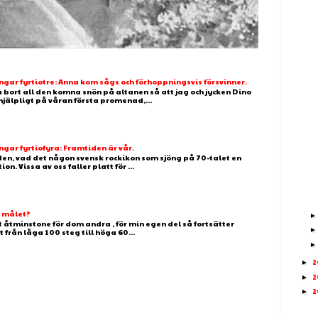
ar fyrtiotre: Anna kom sågs och förhoppningsvis försvinner.
 bort all den komna snön på altanen så att jag och jycken Dino
älpligt på våran första promenad,...
ar fyrtiofyra: Framtiden är vår.
 den, vad det någon svensk rockikon som sjöng på 70-talet en
. Vissa av oss faller platt för ...
g målet?
t åtminstone för dom andra , för min egen del så fortsätter
t från låga 100 steg till höga 60...
2
►
2
►
2
►