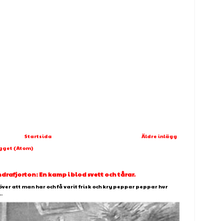
Startsida
Äldre inlägg
ägget (Atom)
afjorton: En kamp i blod svett och tårar.
över att man har och få varit frisk och kry peppar peppar hur
.