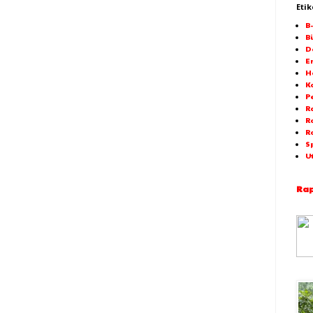
Etik
B
Bi
D
E
H
K
P
Ra
R
R
S
U
Rap