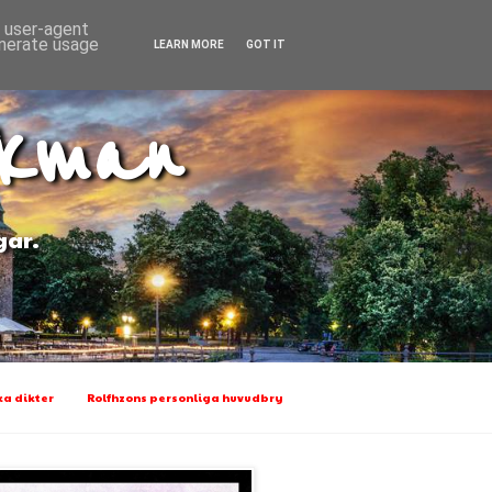
d user-agent
enerate usage
LEARN MORE
GOT IT
Ekman
gar.
a dikter
Rolfhzons personliga huvudbry