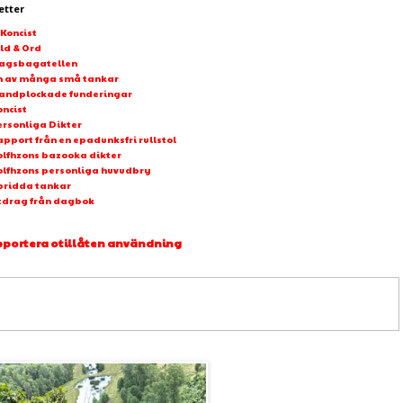
etter
-Koncist
ld & Ord
agsbagatellen
n av många små tankar
andplockade funderingar
oncist
ersonliga Dikter
pport från en epadunksfri rullstol
olfhzons bazooka dikter
olfhzons personliga huvudbry
pridda tankar
tdrag från dagbok
portera otillåten användning