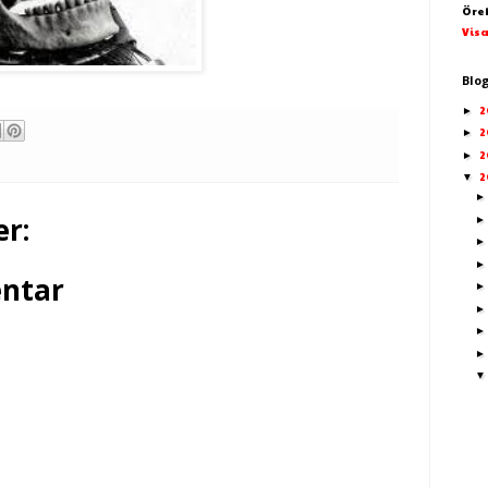
Öre
Visa
Blo
2
►
2
►
2
►
2
▼
r:
ntar