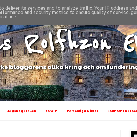
o deliver its services and to analyze traffic. Your IP address an
erformance and security metrics to ensure quality of service, g
s abuse.
s Rolfhzon 
ke bloggarens olika kring och om funderin
Dagsbagatellen
Koncist
Personliga Dikter
Rolfhzons bazook