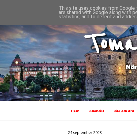
This site uses cookies from Google t
are shared with Google along with p
statistics, and to detect and addres
Toma
När
Hem
B-Koncist
Bild och Ord
24 september 2023