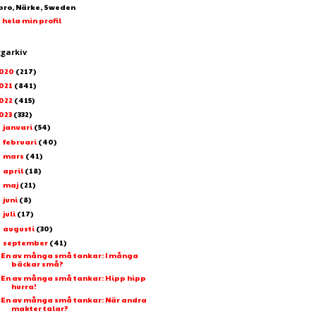
bro, Närke, Sweden
 hela min profil
ggarkiv
020
(217)
021
(841)
022
(415)
023
(332)
januari
(54)
►
februari
(40)
►
mars
(41)
►
april
(18)
►
maj
(21)
►
juni
(8)
►
juli
(17)
►
augusti
(30)
►
september
(41)
▼
En av många små tankar: I många
bäckar små?
En av många små tankar: Hipp hipp
hurra!
En av många små tankar: När andra
makter talar?