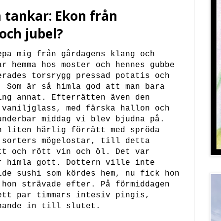
tankar: Ekon från
och jubel?
epa mig från gårdagens klang och
ar hemma hos moster och hennes gubbe
erades torsrygg pressad potatis och
. Som är så himla god att man bara
ing annat. Efterrätten även den
 vaniljglass, med färska hallon och
underbar middag vi blev bjudna på.
n liten härlig förrätt med spröda
 sorters mögelostar, till detta
tt och rött vin och öl. Det var
r himla gott. Dottern ville inte
lde sushi som kördes hem, nu fick hon
 hon strävade efter. På förmiddagen
ett par timmars intesiv pingis,
nande in till slutet.