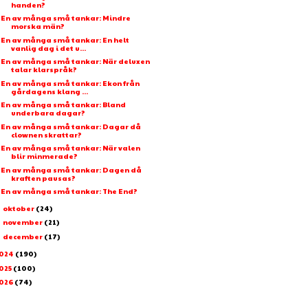
handen?
En av många små tankar: Mindre
morska män?
En av många små tankar: En helt
vanlig dag i det u...
En av många små tankar: När deluxen
talar klarspråk?
En av många små tankar: Ekon från
gårdagens klang ...
En av många små tankar: Bland
underbara dagar?
En av många små tankar: Dagar då
clownen skrattar?
En av många små tankar: När valen
blir minmerade?
En av många små tankar: Dagen då
kraften pausas?
En av många små tankar: The End?
oktober
(24)
►
november
(21)
►
december
(17)
►
024
(190)
025
(100)
026
(74)