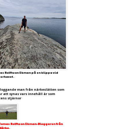
as Rolfhzon Ekman på en klippa vid
terhavet.
bloggande man från närkeslätten som
ar att synas vars innehåll är som
tens stjärnor
Tomas Rolfhzon Ekman-Bloggaren från
Närke.