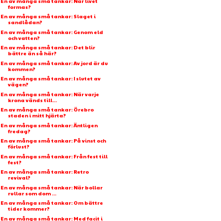
En av många små tankar: När livet
formas?
En av många små tankar: Slaget i
sandlådan?
En av många små tankar: Genom eld
och vatten?
En av många små tankar: Det blir
bättre än så här?
En av många små tankar: Av jord är du
kommen?
En av många små tankar: I slutet av
vägen?
En av många små tankar: När varje
krona vänds till...
En av många små tankar: Örebro
staden i mitt hjärta?
En av många små tankar: Äntligen
fredag?
En av många små tankar: På vinst och
förlust?
En av många små tankar: Från fest till
fest?
En av många små tankar: Retro
revival?
En av många små tankar: När bollar
rullar som dom ...
En av många små tankar: Om bättre
tider kommer?
En av många små tankar: Med facit i