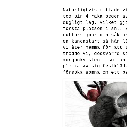
Naturligtvis tittade v
tog sin 4 raka seger a
dugligt lag, vilket gj
första platsen i shl. 
outförsigbar och såkla
en kanonstart så här l
vi åter hemma för att 
trodde vi, dessvärre s
morgonkvisten i soffan
plocka av sig festkläd
försöka somna om ett p