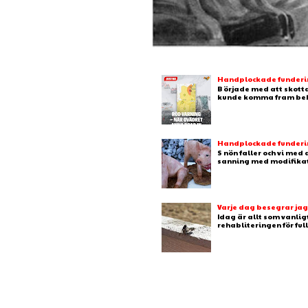
Handplockade fundering
B örjade med att skotta
kunde komma fram behj
Handplockade fundering
S nön faller och vi med
sanning med modifikation
Varje dag besegrar ja
Idag är allt som vanlig
rehabliteringen för full