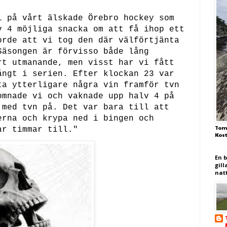
i på vårt älskade Örebro hockey som
v 4 möjliga snacka om att få ihop ett
orde att vi tog den där välförtjänta
Säsongen är förvisso både lång
rt utmanande, men visst har vi fått
ångt i serien. Efter klockan 23 var
ta ytterligare några vin framför tvn
omnade vi och vaknade upp halv 4 på
 med tvn på. Det var bara till att
erna och krypa ned i bingen och
Tom
ar timmar till."
Kos
En 
gill
nat