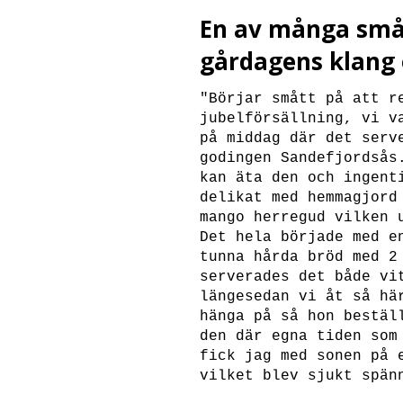
En av många små 
gårdagens klang 
"Börjar smått på att r
jubelförsällning, vi v
på middag där det serv
godingen Sandefjordsås
kan äta den och ingent
delikat med hemmagjord
mango herregud vilken 
Det hela började med e
tunna hårda bröd med 2
serverades det både vi
längesedan vi åt så hä
hänga på så hon bestäl
den där egna tiden som
fick jag med sonen på 
vilket blev sjukt spän