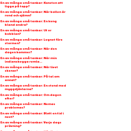
En av många små tankar: Konsten att
ligga på topp?
En av många små tankar: När bollen är
rund och ojämn?
En av många små tankar: En kung
bland andra?
En av många små tankar: Ut ur
bubblan?
En av många små tankar: Lugnet före
stormen?
En av många små tankar: När den
dagen kommer?
En av många små tankar: När min
indianskugga rumla...
En av många små tankar: När livet
skenar?
En av många små tankar: På tal om
annat?
En av många små tankar: En stund med
myggdjävlarna?
En av många små tankar: Om dagen
efter?
En av många små tankar: Nemas
problemas?
En av många små tankar: Blott en tid i
nuet?
En av många små tankar: Varje dags
prövning?