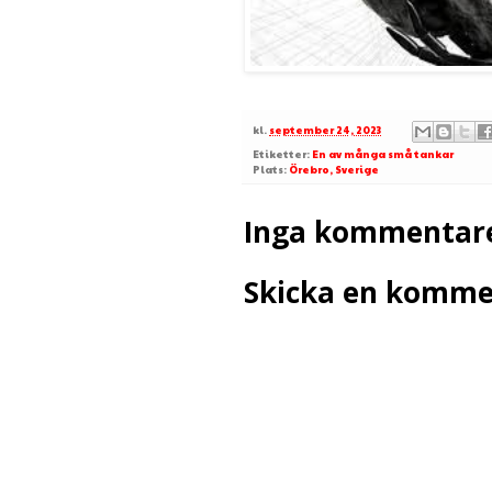
kl.
september 24, 2023
Etiketter:
En av många små tankar
Plats:
Örebro, Sverige
Inga kommentare
Skicka en komme