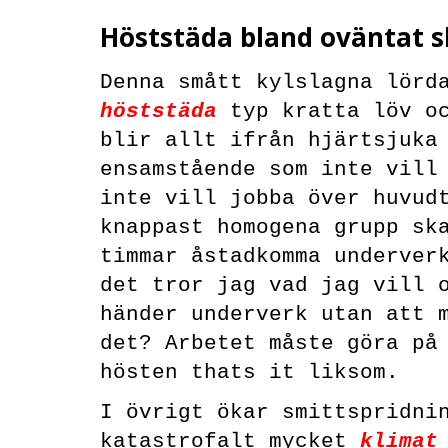
Höststäda bland oväntat s
Denna smått kylslagna lörd
höststäda
typ kratta löv oc
blir allt ifrån hjärtsjuka
ensamstående som inte vill
inte vill jobba över huvud
knappast homogena grupp sk
timmar åstadkomma underver
det tror jag vad jag vill 
händer underverk utan att 
det? Arbetet måste göra på
hösten thats it liksom.
I övrigt ökar smittspridni
katastrofalt mycket
klimat