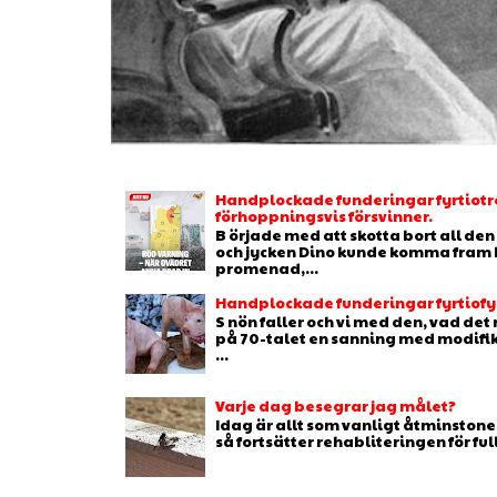
Handplockade funderingar fyrtiotr
förhoppningsvis försvinner.
B örjade med att skotta bort all de
och jycken Dino kunde komma fram b
promenad,...
Handplockade funderingar fyrtiofyr
S nön faller och vi med den, vad de
på 70-talet en sanning med modifikat
...
Varje dag besegrar jag målet?
Idag är allt som vanligt åtminstone 
så fortsätter rehabliteringen för full