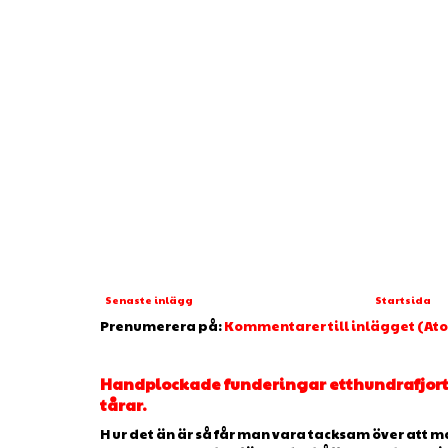
Senaste inlägg
Startsida
Prenumerera på:
Kommentarer till inlägget (At
Handplockade funderingar etthundrafjorto
tårar.
H ur det än är så får man vara tacksam över att man