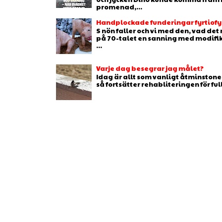
promenad,...
Handplockade funderingar fyrtiofyr
S nön faller och vi med den, vad de
på 70-talet en sanning med modifikat
...
Varje dag besegrar jag målet?
Idag är allt som vanligt åtminstone 
så fortsätter rehabliteringen för full