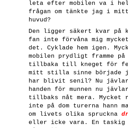
leta efter mobilen va i he
frågan om
tänkte jag i mit
huvud?
Den ligger säkert kvar på 
fan inte förvåna mig mycke
det. Cyklade hem igen. Myc
mobilen prydligt framme på
tillbaka till kneget för f
mitt stilla sinne började 
har blivit senil? Nu jävla
handen för munnen nu jävla
tillbaks nåt mera. Mycket 
inte på dom turerna hann m
om livets olika spruckna
d
eller icke vara. En taskig