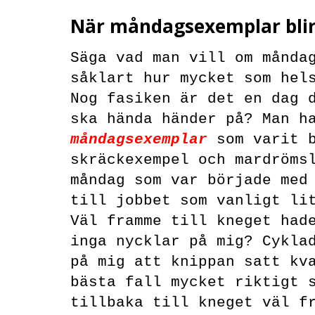
När måndagsexemplar bli
Säga vad man vill om månda
såklart hur mycket som hel
Nog fasiken är det en dag 
ska hända händer på? Man h
måndagsexemplar
som varit 
skräckexempel och mardröms
måndag som var började med
till jobbet som vanligt li
Väl framme till kneget had
inga nycklar på mig? Cykla
på mig att knippan satt kv
bästa fall mycket riktigt 
tillbaka till kneget väl f