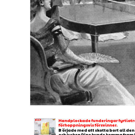
Handplockade funderingar fyrtiotr
förhoppningsvis försvinner.
B örjade med att skotta bort all de
och jycken Dino kunde komma fram b