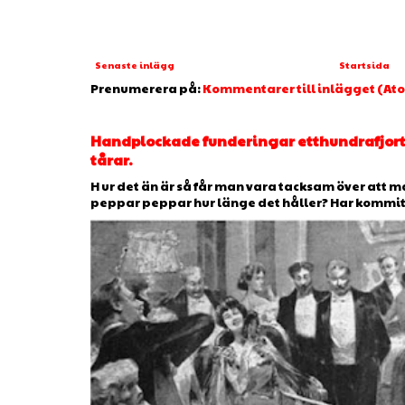
Senaste inlägg
Startsida
Prenumerera på:
Kommentarer till inlägget (At
Handplockade funderingar etthundrafjorto
tårar.
H ur det än är så får man vara tacksam över att man
peppar peppar hur länge det håller? Har kommit ti