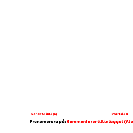
Senaste inlägg
Startsida
Prenumerera på:
Kommentarer till inlägget (At