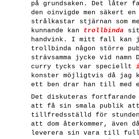
på grundsaken. Det låter f
den oinvigde men säkert en
strålkastar stjärnan som m
kunnande kan
trollbinda
sit
handvink. I mitt fall kan 
trollbinda någon större pu
strävsamma jycke vid namn 
curry tycks var speciellt
konster möjligtvis då jag 
ett ben drar han till med 
Det diskuteras fortfarande
att få sin smala publik at
tillfredsställd för stunde
att dom återkommer, även d
leverera sin vara till ful