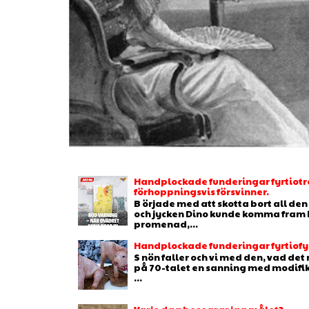
Handplockade funderingar fyrtiotr
förhoppningsvis försvinner.
B örjade med att skotta bort all de
och jycken Dino kunde komma fram b
promenad,...
Handplockade funderingar fyrtiofyr
S nön faller och vi med den, vad de
på 70-talet en sanning med modifikat
...