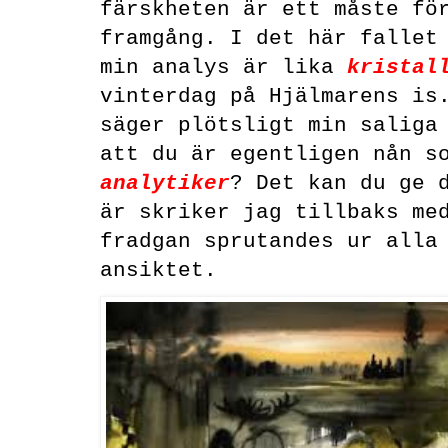
färskheten är ett måste fö
framgång. I det här fallet
min analys är lika
kristal
vinterdag på Hjälmarens is
säger plötsligt min saliga
att du är egentligen nån s
analytiker
? Det kan du ge 
är skriker jag tillbaks me
fradgan sprutandes ur alla
ansiktet.