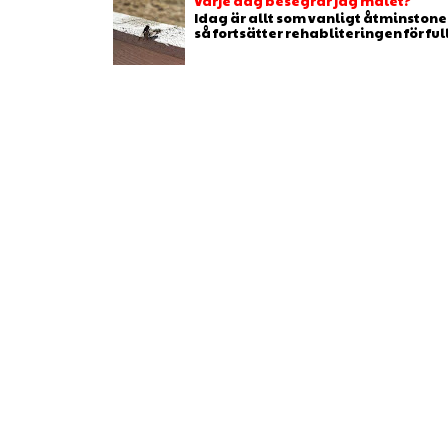
Varje dag besegrar jag målet?
Idag är allt som vanligt åtminstone 
så fortsätter rehabliteringen för full