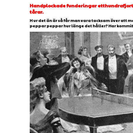
Handplockade funderingar etthundrafjorto
tårar.
H ur det än är så får man vara tacksam över att man
peppar peppar hur länge det håller? Har kommit ti