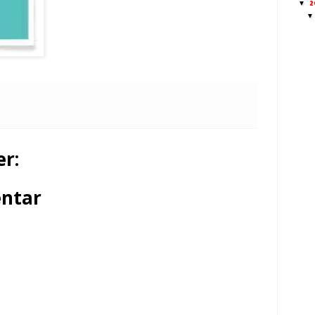
2
▼
r:
ntar