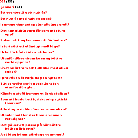
023
(332)
januari
(54)
▼
Ett eventuellt gott nytt år?
Ett nytt år med nytt bagage?
I sammanhanget spelar allt ingen roll?
Det kan aldrig vara för sent att styra
upp?
Saker och ting kommer att förändras?
I stort sätt ett eländigt moll läge?
Ur led är både tiden och leder?
Utanför dörren kanske en ny bättre
värld öppnas?
Livet nu är fram och tillbaka med olika
saker?
I praktiken är varje dag en nystart?
Titt som tätt ser jag verkligheten
utanför dörrglu...
Känslan att få komma ut är obetalbar?
Som att bada i ett fysiskt och psykiskt
tomrum?
Alla dagar är lika förutom dom olika?
Utanför mitt fönster finns en annan
verklighet?
Det gäller att passa på när bättre
hälften är borta?
Just idag känns gårdagen gammal?