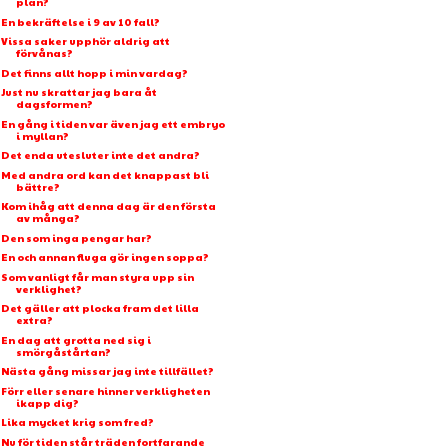
plan?
En bekräftelse i 9 av 10 fall?
Vissa saker upphör aldrig att
förvånas?
Det finns allt hopp i min vardag?
Just nu skrattar jag bara åt
dagsformen?
En gång i tiden var även jag ett embryo
i myllan?
Det enda utesluter inte det andra?
Med andra ord kan det knappast bli
bättre?
Kom ihåg att denna dag är den första
av många?
Den som inga pengar har?
En och annan fluga gör ingen soppa?
Som vanligt får man styra upp sin
verklighet?
Det gäller att plocka fram det lilla
extra?
En dag att grotta ned sig i
smörgåstårtan?
Nästa gång missar jag inte tillfället?
Förr eller senare hinner verkligheten
ikapp dig?
Lika mycket krig som fred?
Nu för tiden står träden fortfarande