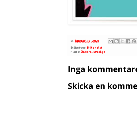
kl.
januari 17, 2023
Etiketter:
B-Koncist
Plats:
Örebro, Sverige
Inga kommentare
Skicka en komme