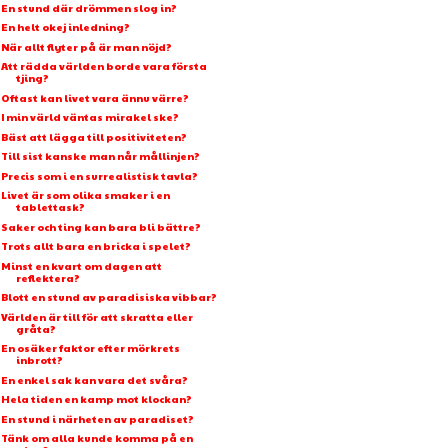
En stund där drömmen slog in?
En helt okej inledning?
När allt flyter på är man nöjd?
Att rädda världen borde vara första
tjing?
Oftast kan livet vara ännu värre?
I min värld väntas mirakel ske?
Bäst att lägga till positiviteten?
Till sist kanske man når mållinjen?
Precis som i en surrealistisk tavla?
Livet är som olika smaker i en
tablettask?
Saker och ting kan bara bli bättre?
Trots allt bara en bricka i spelet?
Minst en kvart om dagen att
reflektera?
Blott en stund av paradisiska vibbar?
Världen är till för att skratta eller
gråta?
En osäker faktor efter mörkrets
inbrott?
En enkel sak kan vara det svåra?
Hela tiden en kamp mot klockan?
En stund i närheten av paradiset?
Tänk om alla kunde komma på en