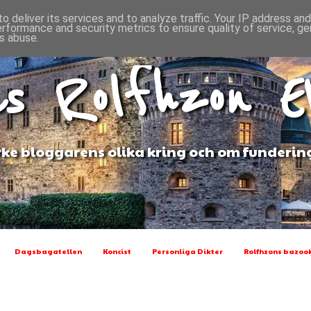
o deliver its services and to analyze traffic. Your IP address an
erformance and security metrics to ensure quality of service, g
s abuse.
s Rolfhzon 
ke bloggarens olika kring och om funderin
Dagsbagatellen
Koncist
Personliga Dikter
Rolfhzons bazook