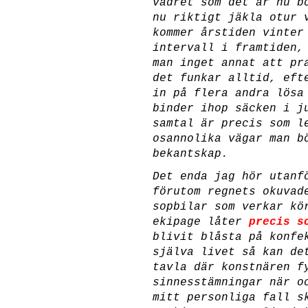
vädret som det är nu b
nu riktigt jäkla otur 
kommer årstiden vinter
intervall i framtiden
man inget annat att pr
det funkar alltid, eft
in på flera andra lösa
binder ihop säcken i j
samtal är precis som l
osannolika vägar man b
bekantskap.
Det enda jag hör utanf
förutom regnets okuvad
sopbilar som verkar kö
ekipage låter
precis s
blivit blåsta på konfe
själva livet så kan de
tavla där konstnären f
sinnesstämningar när 
mitt personliga fall s