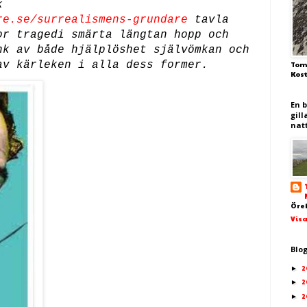
k
re.se/surrealismens-grundare
tavla
or tragedi smärta längtan hopp och
nk av både hjälplöshet självömkan och
av kärleken i alla dess former.
Tom
Kos
En 
gill
nat
Öre
Visa
Blo
2
►
2
►
2
►