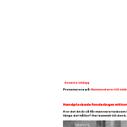
Senaste inlägg
Prenumerera på:
Kommentarer till inl
Handplockade funderingar etthundr
H ur det än är så får man vara tacksam 
länge det håller? Har kommit till den k..