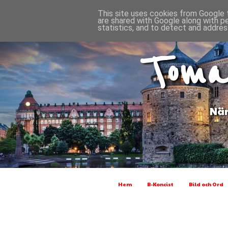
This site uses cookies from Google t
are shared with Google along with p
statistics, and to detect and addres
Toma
När
Hem
B-Koncist
Bild och Ord