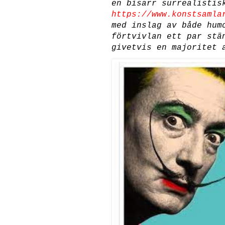
en bisarr surrealistis
https://www.konstsamla
med inslag av både hum
förtvivlan ett par stä
givetvis en majoritet 