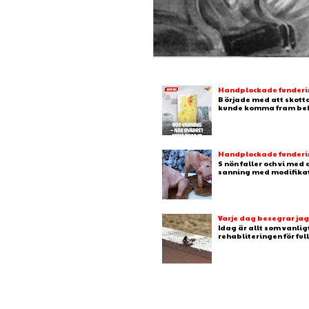
Handplockade fundering
B örjade med att skotta
kunde komma fram behj
Handplockade fundering
S nön faller och vi med
sanning med modifikation
Varje dag besegrar ja
Idag är allt som vanlig
rehabliteringen för full