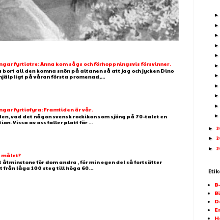
ar fyrtiotre: Anna kom sågs och förhoppningsvis försvinner.
 bort all den komna snön på altanen så att jag och jycken Dino
älpligt på våran första promenad,...
ar fyrtiofyra: Framtiden är vår.
 den, vad det någon svensk rockikon som sjöng på 70-talet en
. Vissa av oss faller platt för ...
2
►
2
►
2
►
g målet?
t åtminstone för dom andra , för min egen del så fortsätter
t från låga 100 steg till höga 60...
Etik
B
Bi
D
E
H