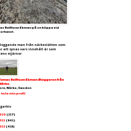
as Rolfhzon Ekman på en klippa vid
terhavet.
bloggande man från närkeslätten som
ar att synas vars innehåll är som
tens stjärnor
Tomas Rolfhzon Ekman-Bloggaren från
Närke.
bro, Närke, Sweden
 hela min profil
ggarkiv
020
(217)
021
(841)
022
(415)