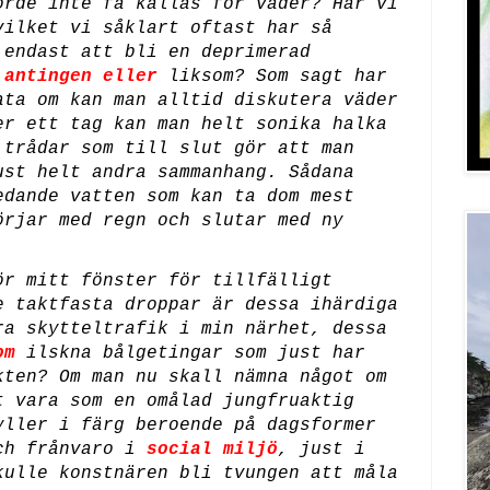
orde inte få kallas för väder? Har vi
vilket vi såklart oftast har så
 endast att bli en deprimerad
,
antingen eller
liksom? Som sagt har
ata om kan man alltid diskutera väder
er ett tag kan man helt sonika halka
 trådar som till slut gör att man
ust helt andra sammanhang. Sådana
edande vatten som kan ta dom mest
örjar med regn och slutar med ny
ör mitt fönster för tillfälligt
e taktfasta droppar är dessa ihärdiga
ra skytteltrafik i min närhet, dessa
om
ilskna bålgetingar som just har
kten? Om man nu skall nämna något om
t vara som en omålad jungfruaktig
yller i färg beroende på dagsformer
och frånvaro i
social miljö
, just i
kulle konstnären bli tvungen att måla