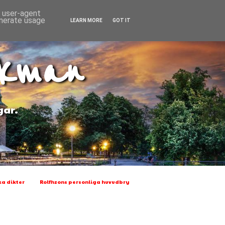
d user-agent
enerate usage
LEARN MORE
GOT IT
Ekman
gar.
a dikter
Rolfhzons personliga huvudbry