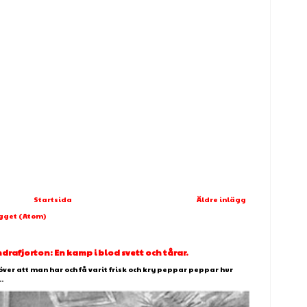
Startsida
Äldre inlägg
ägget (Atom)
afjorton: En kamp i blod svett och tårar.
över att man har och få varit frisk och kry peppar peppar hur
.