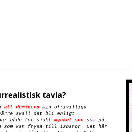
rrealistisk tavla?
ma
att dominera
min ofrivilliga
värre skall det bli enligt
nar både för sjukt
mycket snö
som på
n som kan frysa till isbanor. Det här